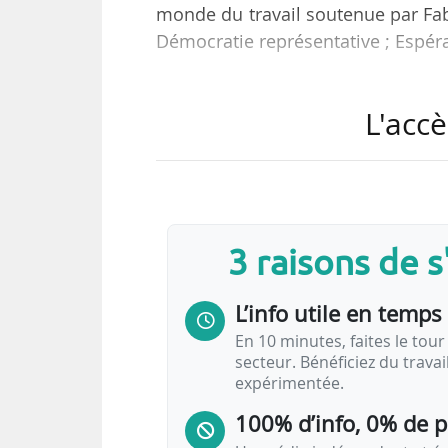
monde du travail soutenue par Fabi
Démocratie représentative ; Espér
telles sont les listes 27 à 38 cand
L'accè
le ministère de l’Intérieur. 38
européennes qui se tiendront le 0
News Tank fait le point sur les pro
Réveiller l’Europe
3 raisons de 
Présentation
L’info utile en temps 
o
Liste n
27 menée par Raphaël Glucksman
En 10 minutes, faites le tour 
secteur. Bénéficiez du trava
« Au Parlement européen, nous serons à l’
expérimentée.
100% d’info, 0% de 