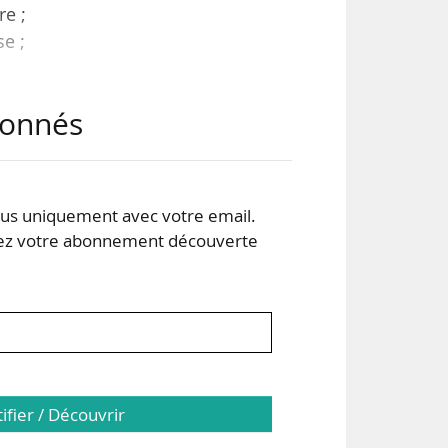
re ;
e ;
 par
abonnés
ons
s uniquement avec votre email.
 votre abonnement découverte
tifier / Découvrir