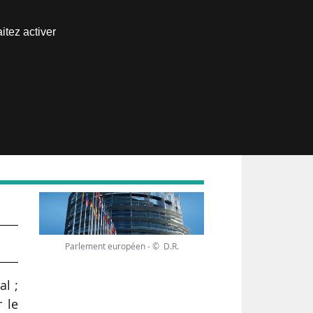
Nous joindre
itez activer
Espace abonné
7 à
Parlement européen - © D.R.
al ;
r le