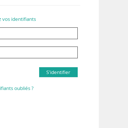
z vos identifiants
S'identifier
ifiants oubliés ?