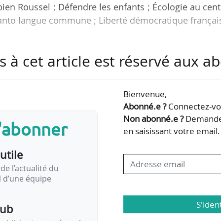
en Roussel ; Défendre les enfants ; Écologie au cent
anto langue commune ; Liberté démocratique français
idates aux élections européennes, dans l’ordre retenu
s à cet article est réservé aux 
 listes sont officiellement candidates aux électi
9/06/2024.
Bienvenue,
positions mobilités des 12 dernières listes.
Abonné.e ?
Connectez-vou
Non abonné.e ?
Demandez
s'abonner
en saisissant votre email.
utile
n.
de l’actualité du
il d’une équipe
avant-garde de la…
S'iden
pub