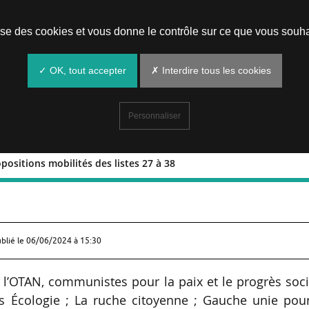
Prendre un rendez-vous
lise des cookies et vous donne le contrôle sur ce que vous souha
✓ OK, tout accepter
✗ Interdire tous les cookies
Personnaliser
positions mobilités des listes 27 à 38
es propositions mobilités des listes 2
ublié le
06/06/2024 à 15:30
à l’OTAN, communistes pour la paix et le progrès soci
res Écologie ; La ruche citoyenne ; Gauche unie pou