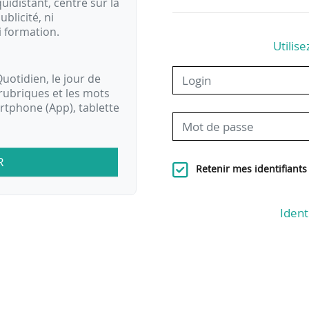
idistant, centré sur la
ublicité, ni
i formation.
Utilise
uotidien, le jour de
rubriques et les mots
artphone (App), tablette
R
Retenir mes identifiants
Ident