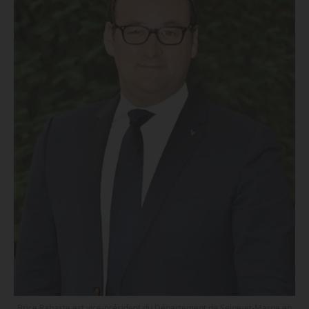
Brice Rabaste est vice-président du Département de Seine-et-Marne en