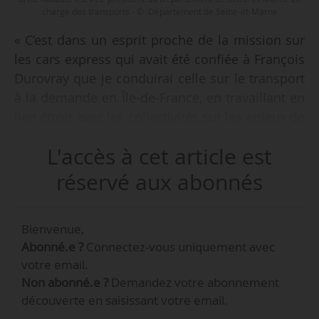
charge des transports - © Département de Seine-et-Marne
« C’est dans un esprit proche de la mission sur
les cars express qui avait été confiée à François
Durovray que je conduirai celle sur le transport
à la demande en Île-de-France, en travaillant en
lien étroit avec les collectivités sur les enjeux de
développement de l’offre, de fiabilité du service,
L'accès à cet article est
d’appropriation par les usagers et d’information-
communication. Car il persiste des freins à
réservé aux abonnés
l’usage : réserver un transport en commun reste
contre-intuitif pour certains, il faut continuer à
Bienvenue,
faire œuvre de pédagogie », indique Brice
Abonné.e ?
Connectez-vous uniquement avec
Rabaste, maire de Chelles (Seine-et-Marne) et VP
votre email.
du Département de Seine-et-Marne en charge
Non abonné.e ?
Demandez votre abonnement
des transports et mobilités, lors des Assises
découverte en saisissant votre email.
régionales du transport à la demande