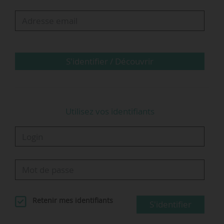
organisées dans l’auditorium de la Région Île-
de-France le 31/05/2024.
Le calendrier de…
S'identifier / Découvrir
Utilisez vos identifiants
Retenir mes identifiants
S'identifier