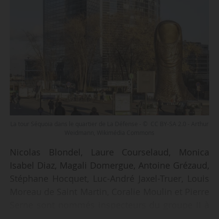
La tour Séquoia dans le quartier de La Défense - © CC BY-SA 2.0 - Arthur
Weidmann, Wikimédia Commons
Nicolas Blondel, Laure Courselaud, Monica
Isabel Diaz, Magali Domergue, Antoine Grézaud,
Stéphane Hocquet, Luc-André Jaxel-Truer, Louis
Moreau de Saint Martin, Coralie Moulin et Pierre
Serne sont nommés inspecteurs du groupe II à
l’Igedd, par arrêté du ministère de la Transition