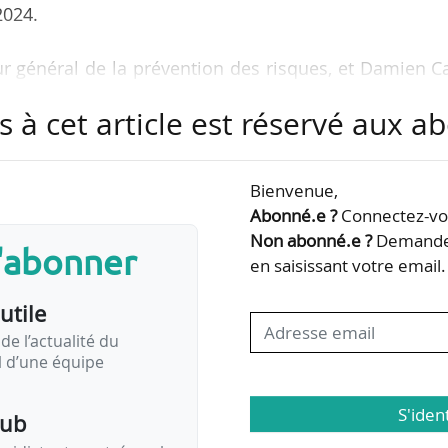
2024.
eur général de la prévention des risques, et Damien C
exte modifie l’arrêté du 28/09/2021, portant restric
s à cet article est réservé aux 
antes-Atlantique, afin de préciser la notion de « rai
 transporteur ». Sont notamment considérées co
, survenus au cours d’une même journée d’exploitati
Bienvenue,
pleur ou caractère inhabituel, ont pour effet d’affe
Abonné.e ?
Connectez-vou
drome ou…
Non abonné.e ?
Demandez
s'abonner
en saisissant votre email.
utile
de l’actualité du
il d’une équipe
S'iden
pub