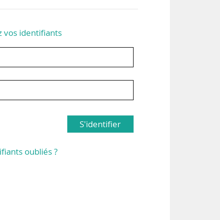
z vos identifiants
S'identifier
ifiants oubliés ?