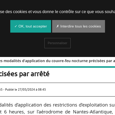
Prendre un rendez-vous
lise des cookies et vous donne le contrôle sur ce que vous souha
✓ OK, tout accepter
✗ Interdire tous les cookies
Personnaliser
es modalités d’application du couvre-feu nocturne précisées par 
ue : les modalités d’application du
isées par arrêté
65 - Publié le
27/05/2024 à 08:45
alités d’application des restrictions d’exploitation su
t 6 heures, sur l’aérodrome de Nantes-Atlantique, 