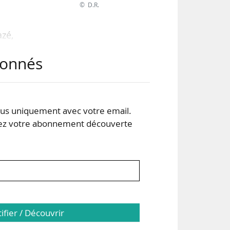
© D.R.
azé,
tion
abonnés
sons
mme
on,
cter
s uniquement avec votre email.
 votre abonnement découverte
tifier / Découvrir