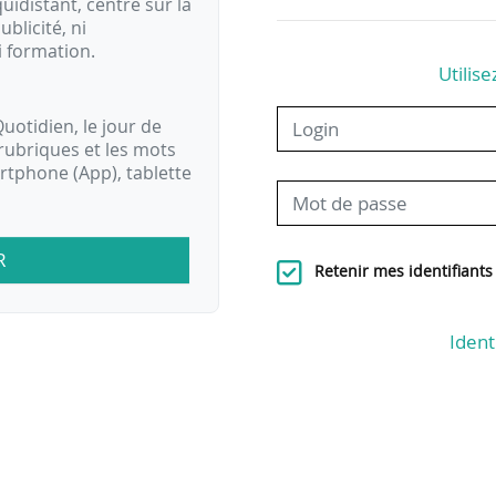
idistant, centré sur la
ublicité, ni
i formation.
Utilise
uotidien, le jour de
rubriques et les mots
artphone (App), tablette
R
Retenir mes identifiants
Ident