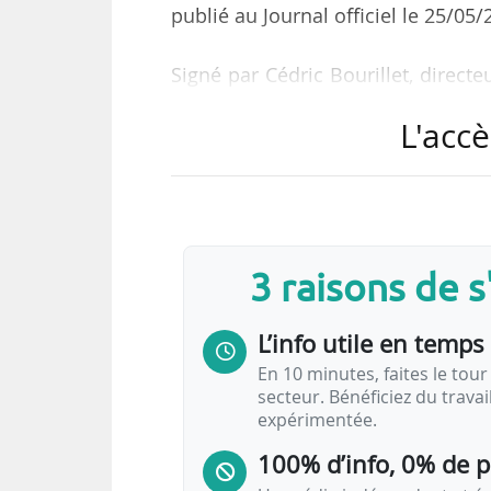
publié au Journal officiel le 25/05/
Signé par Cédric Bourillet, direct
directeur général de la DGAC, ce t
L'accè
d’exploitation de l’aérodrome de N
indépendantes de la volonté du
telles « les évènements suivants
qui, par leur nature, origine, am
l’exploitation normale d’un aéro
3 raisons de 
L’info utile en temps 
En 10 minutes, faites le tour 
secteur. Bénéficiez du trava
expérimentée.
100% d’info, 0% de 