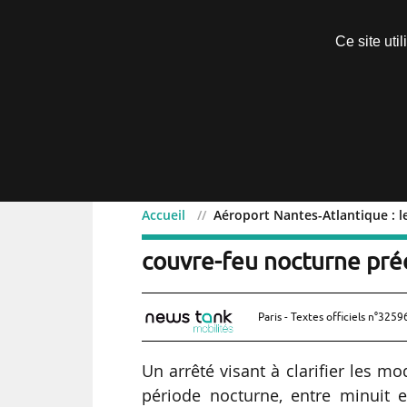
Découvrir sans engagement
Ce site uti
Menu
Accueil
Aéroport Nantes-Atlantique : l
Aéroport Nantes-Atlantiq
couvre-feu nocturne préc
Paris - Textes officiels n°3259
Un arrêté visant à clarifier les mod
période nocturne, entre minuit e