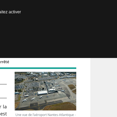
Nous joindre
itez activer
Espace abonné
arrêté
r la
est
Une vue de l’aéroport Nantes-Atlantique -