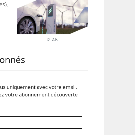
es),
our
f :
© D.R.
 de
abonnés
s uniquement avec votre email.
 votre abonnement découverte