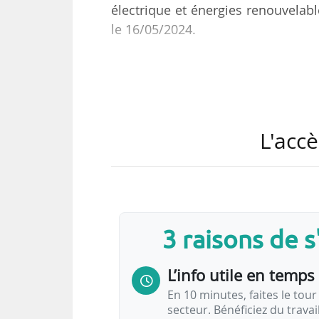
électrique et énergies renouvelabl
le 16/05/2024.
Cette étude détaille huit reco
accélérer le déploiement du coup
renforcer les synergies entre l
production d’énergie photovoltaïq
L'accè
3 raisons de 
L’info utile en temps 
En 10 minutes, faites le tour 
secteur. Bénéficiez du trava