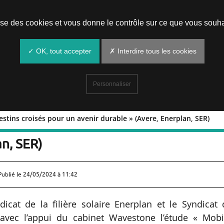
Prendre un rendez-vous
lise des cookies et vous donne le contrôle sur ce que vous souha
✓ OK, tout accepter
✗ Interdire tous les cookies
Personnaliser
destins croisés pour un avenir durable » (Avere, Enerplan, SER)
EnR : destins croisés pour un avenir
an, SER)
Publié le
24/05/2024 à 11:42
ndicat de la filière solaire Enerplan et le Syndicat
 avec l’appui du cabinet Wavestone l’étude « Mobil