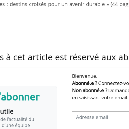
es : destins croisés pour un avenir durable » (44 pag
mmandations à destination des pouvoirs publics p
lage entre les IRVE et la production d’EnR. Objecti
’essor de la mobilité électrique et la croissance
ue.
s à cet article est réservé aux 
Bienvenue,
Abonné.e ?
Connectez-vou
Non abonné.e ?
Demandez
s'abonner
en saisissant votre email.
utile
de l’actualité du
il d’une équipe