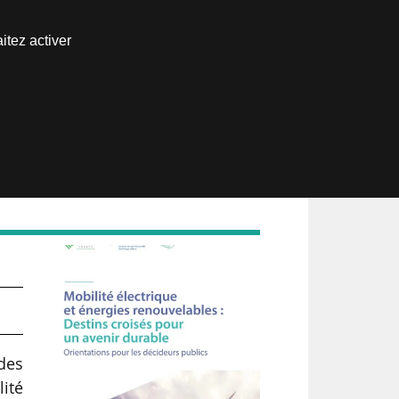
Nous joindre
itez activer
Espace abonné
 des
ité