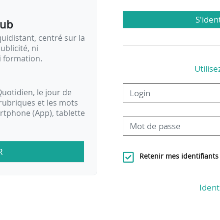
S'iden
pub
idistant, centré sur la
ublicité, ni
i formation.
Utilise
uotidien, le jour de
rubriques et les mots
artphone (App), tablette
R
Retenir mes identifiants
Ident