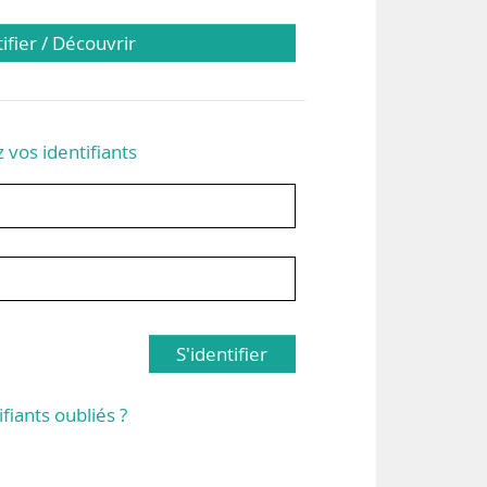
tifier / Découvrir
z vos identifiants
S'identifier
ifiants oubliés ?