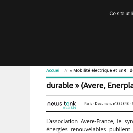
Découvrir sans engagement
Ce site uti
Menu
Accueil
« Mobilité électrique et EnR : 
« Mobilité électrique et 
durable » (Avere, Enerpl
Paris - Document n°325843 - 
L’association Avere-France, le sy
énergies renouvelables publient