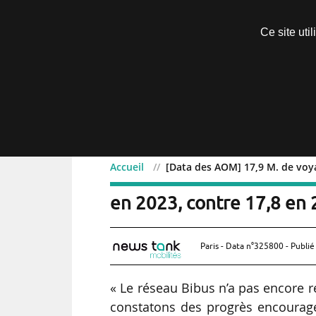
Découvrir sans engagement
Ce site uti
Menu
Accueil
[Data des AOM] 17,9 M. de voyag
[Data des AOM] 17,9 M. d
en 2023, contre 17,8 en 
Paris - Data n°325800 - Publié
« Le réseau Bibus n’a pas encore 
constatons des progrès encouragea