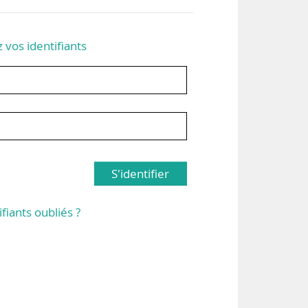
z vos identifiants
S'identifier
ifiants oubliés ?