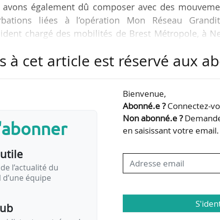
s avons également dû composer avec des mouveme
bations liées à l’opération Mon Réseau Grandit
sident chargé des mobilités de Brest Métropole, à N
s à cet article est réservé aux 
t une progression, nous constatons une baisse de
ment due à une préférence croissante des voyageurs
Bienvenue,
Brestois ont vu l’avantage bien-être et santé du vél
Abonné.e ?
Connectez-vou
Non abonné.e ?
Demandez
s'abonner
en saisissant votre email.
s une tendance à la hausse. Et à partir du…
utile
de l’actualité du
il d’une équipe
S'iden
pub