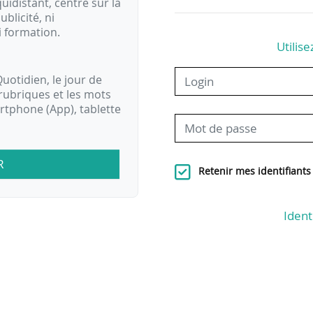
idistant, centré sur la
ublicité, ni
i formation.
Utilise
uotidien, le jour de
rubriques et les mots
artphone (App), tablette
R
Retenir mes identifiants
Ident