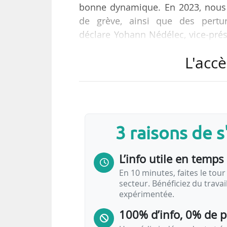
bonne dynamique. En 2023, nou
de grève, ainsi que des pertur
déclare Yohann Nédélec, vice-pré
Tank le 23/05/2024.
L'accè
« Bien que les chiffres montren
fréquentation des bus, principale
modes doux (marche et vélo). Les 
de la marche. »
3 raisons de 
« Pour l’année 2024, nous observon
L’info utile en temps 
En 10 minutes, faites le tour 
secteur. Bénéficiez du trava
expérimentée.
100% d’info, 0% de 