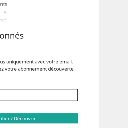
nts
 »,
ews
abonnés
 la
 des
o et
s uniquement avec votre email.
 votre abonnement découverte
tifier / Découvrir