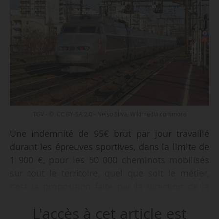
TGV - © CC BY-SA 2.0 - Nelso Silva, Wikimedia commons
Une indemnité de 95€ brut par jour travaillé
durant les épreuves sportives, dans la limite de
1 900 €, pour les 50 000 cheminots mobilisés
sur tout le territoire, quel que soit le métier,
c’est la proposition faite par la direction de la
SNCF aux quatre organisations syndicales
L'accès à cet article est
représentatives (Fédération CGT des cheminots,