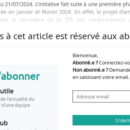
 21/07/2024. L’initiative fait suite à une première p
e en janvier et février 2024. En effet, le projet d’ar
rant le périmètre de la ZFE est, conformément 
-1), soumis à une procédure de participation du publi
s à cet article est réservé aux 
is de faire émerger des interrogations et des atte
ire. « Ainsi que des attentes de flexibilités dans la 
Bienvenue,
joute la MEL le 21/05/2024. Un bilan en a ét…
Abonné.e ?
Connectez-vou
Non abonné.e ?
Demandez
s'abonner
en saisissant votre email.
utile
de l’actualité du
il d’une équipe
S'iden
pub