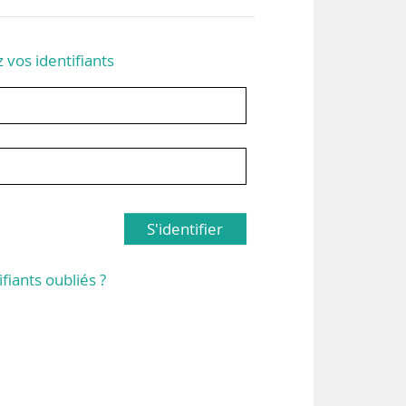
z vos identifiants
S'identifier
ifiants oubliés ?