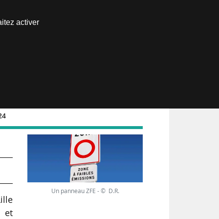
Nous joindre
itez activer
Espace abonné
24
in
Un panneau ZFE - © D.R.
ille
 et