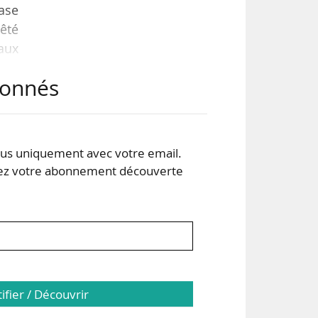
hase
rêté
aux
c.
abonnés
ntes
mise
s uniquement avec votre email.
 votre abonnement découverte
tifier / Découvrir