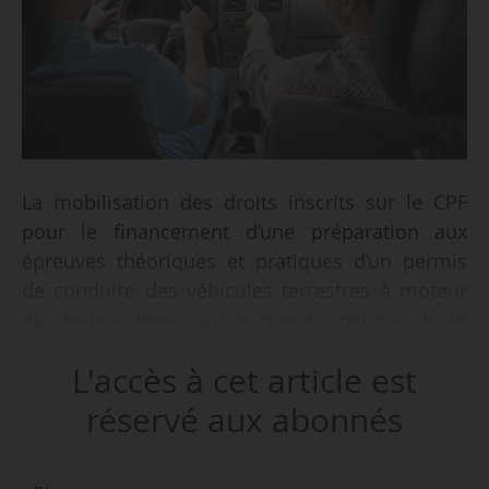
La mobilisation des droits inscrits sur le CPF
pour le financement d’une préparation aux
épreuves théoriques et pratiques d’un permis
de conduire des véhicules terrestres à moteur
du groupe léger, autre que le permis de la
catégorie BE (voiture avec remorque), est
L'accès à cet article est
subordonnée à la condition que le titulaire du
compte ne dispose pas d’un permis de conduire
réservé aux abonnés
en cours de validité sur le territoire national.