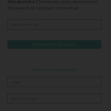
Non abonné.e ?
Demandez votre abonnement
allié de la ville. Nous adaptons souvent nos
découverte en saisissant votre email.
opérations sur le territoire en fonction des
événements culturels ou sportifs. Par exemple,
lorsqu’il y a un match au Vélodrome, nous
mettons en place une organisation dédiée avec
la création de places de stationnement pour
gérer…
S'identifier / Découvrir
Utilisez vos identifiants