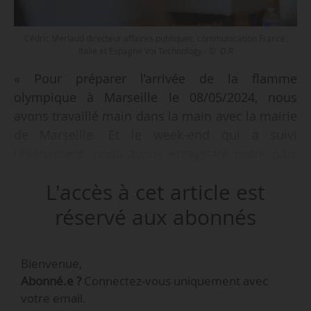
Cédric Merlaud directeur affaires publiques, communication France,
Italie et Espagne Voi Technology - © D.R
« Pour préparer l’arrivée de la flamme
olympique à Marseille le 08/05/2024, nous
avons travaillé main dans la main avec la mairie
de Marseille. Et le week-end qui a suivi
l’événement, nous avons enregistré notre plus
haut niveau d’utilisation historique durant le
L'accès à cet article est
week-end, avec près de 10 000 trajets en une
journée », indique Cédric Merlaud, directeur des
réservé aux abonnés
affaires publiques et de la communication
France, Italie et Espagne de Voi Technology, à
Bienvenue,
News Tank le 17/05/2024.
Abonné.e ?
Connectez-vous uniquement avec
votre email.
« À Marseille, nous considérons être devenus un