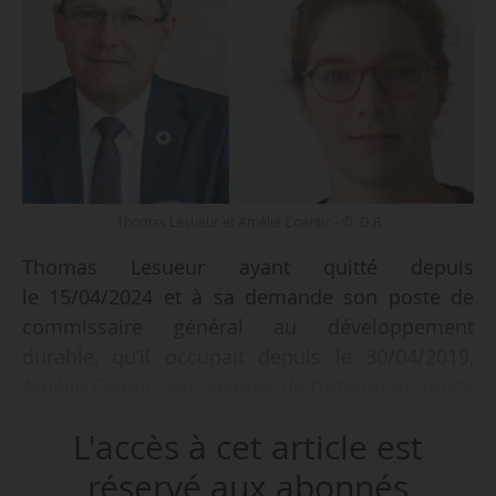
Thomas Lesueur et Amélie Coantic - © D.R
Thomas Lesueur ayant quitté depuis
le 15/04/2024 et à sa demande son poste de
commissaire général au développement
durable, qu’il occupait depuis le 30/04/2019,
Amélie Coantic est chargée de l’intérim du poste
à compter de cette même date par le décret du
L'accès à cet article est
03/04/2024, publié au Journal Officiel le
04/05/2024.
réservé aux abonnés