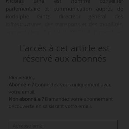
Nicolas Bina est nommé conseiller
parlementaire et communication auprès de
Rodolphe Gintz, directeur général des
infrastructures, des transports et des mobilités,
apprend News Tank le 02/05/2024. Il prend ses
fonctions à compter de mai 2024 au sein de la
L'accès à cet article est
DGITM et occupait précédemment le poste de
conseiller sécurité et accès des sites JOP (SGZDS
réservé aux abonnés
de Paris \ Mission Paris 2024) au sein de la
préfecture de Police de Paris, depuis
Bienvenue,
octobre 2021.
Abonné.e ?
Connectez-vous uniquement avec
votre email.
Non abonné.e ?
Demandez votre abonnement
découverte en saisissant votre email.