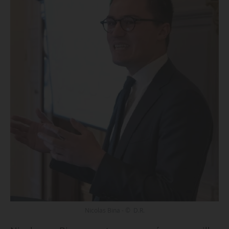
Nicolas Bina - © D.R.