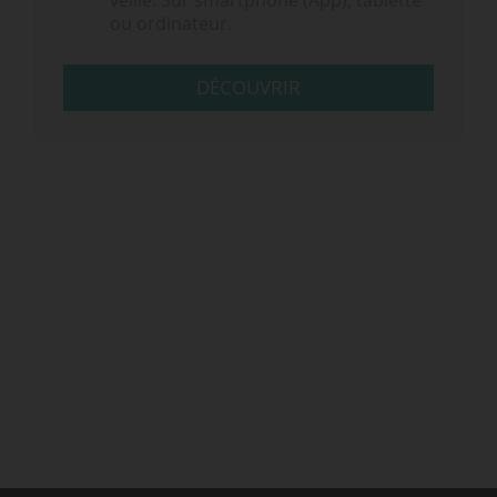
veille. Sur smartphone (App), tablette
ou ordinateur.
DÉCOUVRIR