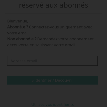
La licence délivrée à la régie départementale
réservé aux abonnés
des transports des Bouches-du-Rhône par
l’arrêté du 22/02/2011 est retirée compte tenu
Bienvenue,
de la cessation de l’activité ferroviaire de
Abonné.e ?
Connectez-vous uniquement avec
l’établissement, celle-ci ayant été rattachée à la
votre email.
RTM. Celle délivrée à l’entreprise Logi-Railway
Non abonné.e ?
Demandez votre abonnement
par l’arrêté du 20/11/2023 est retirée, compte
découverte en saisissant votre email.
tenu de la liquidation judiciaire de la société.
S'identifier / Découvrir
Utilisez vos identifiants