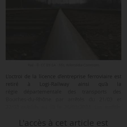
Rail - © CC BY-SA - Fifo, Wikimédia Commons
L’octroi de la licence d’entreprise ferroviaire est
retiré à Logi-Railway ainsi qu’à la
régie départementale des transports des
Bouches-du-Rhône par arrêtés du 21/03 et
22/03 publiés au JO le 26/03/2024. Les arrêtés
ayant permis cet octroi sont abrogés.
L'accès à cet article est