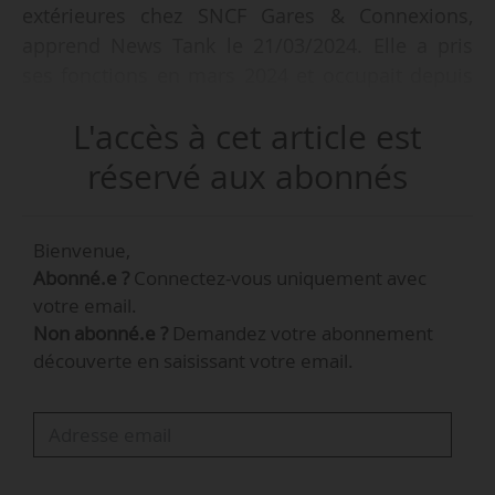
extérieures chez SNCF Gares & Connexions,
apprend News Tank le 21/03/2024. Elle a pris
ses fonctions en mars 2024 et occupait depuis
avril 2020 le poste de responsable
L'accès à cet article est
communication du projet Eole chez SNCF
Réseau. Entrée chez RFF en mars 2011 comme
réservé aux abonnés
chargée de communication, elle a évolué au
sein du groupe ferroviaire avant de rejoindre
Bienvenue,
Keolis en tant que responsable marque
Abonné.e ?
Connectez-vous uniquement avec
d’avril 2017 à décembre 2018.
votre email.
Non abonné.e ?
Demandez votre abonnement
découverte en saisissant votre email.