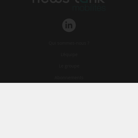
Qui sommes-nous ?
L‘équipe
Le groupe
Abonnements
Contact
Archives
CGA
Mentions légales
Confidentialité