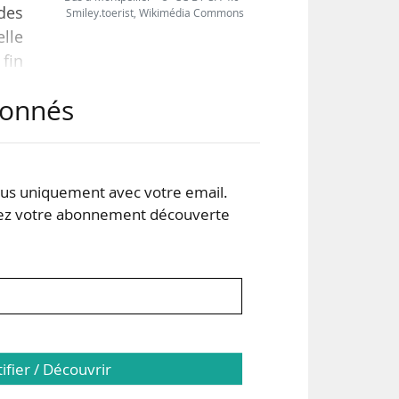
 des
Smiley.toerist, Wikimédia Commons
elle
 fin
ain
abonnés
ont
s uniquement avec votre email.
 de
 votre abonnement découverte
tifier / Découvrir