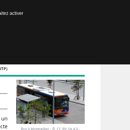
Nous joindre
itez activer
Espace abonné
UTP)
ur
 un
cte
Bus à Montpellier - © CC BY-SA 4.0 -