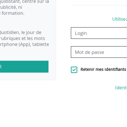
idistant, centré sur la
ublicité, ni
i formation.
Utilise
uotidien, le jour de
rubriques et les mots
artphone (App), tablette
R
Retenir mes identifiants
Ident