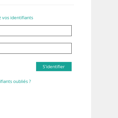
z vos identifiants
S'identifier
ifiants oubliés ?