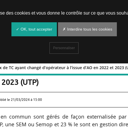
Prendre un rendez-vous
lise des cookies et vous donne le contrôle sur ce que vous souha
✓ OK, tout accepter
✗ Interdire tous les cookies
Personnaliser
x de TC ayant changé d’opérateur à l’issue d’AO en 2022 et 2023 (
 réseaux de TC ayant changé d’opérate
t 2023 (UTP)
ublié le
21/03/2024 à 15:00
 en commun sont gérés de façon externalisée par
, une SEM ou Semop et 23 % le sont en gestion dire