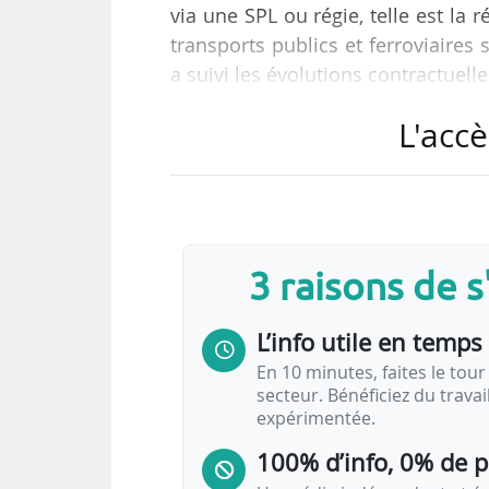
via une SPL ou régie, telle est la
transports publics et ferroviaire
a suivi les évolutions contractuell
décembre 2023, dans le cadre so
L'accè
publiée le 20/03/2024.
En 2023, aucun changement de m
intervenus en 2022 :
• Reprise en régie à Annonay 
3 raisons de 
l’exploitation de son réseau, aupa
L’info utile en temps 
En 10 minutes, faites le tour 
secteur. Bénéficiez du trava
expérimentée.
100% d’info, 0% de 