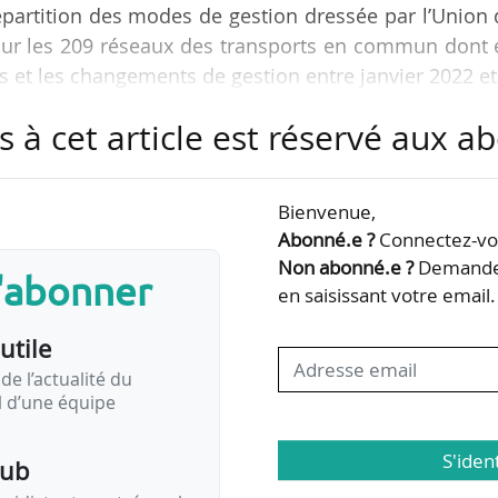
 répartition des modes de gestion dressée par l’Union
s sur les 209 réseaux des transports en commun dont 
es et les changements de gestion entre janvier 2022 et
n étude sur la concurrence dans le transport urb
s à cet article est réservé aux 
ode de gestion n’est relevé par l’UTP, quatre s
Bienvenue,
Abonné.e ?
Connectez-vou
Rhône Agglo (CA du Bassin d’Annonay, Ardèche)
Non abonné.e ?
Demandez
s'abonner
ravant délégué à un opérateur …
en saisissant votre email.
utile
de l’actualité du
il d’une équipe
S'iden
pub