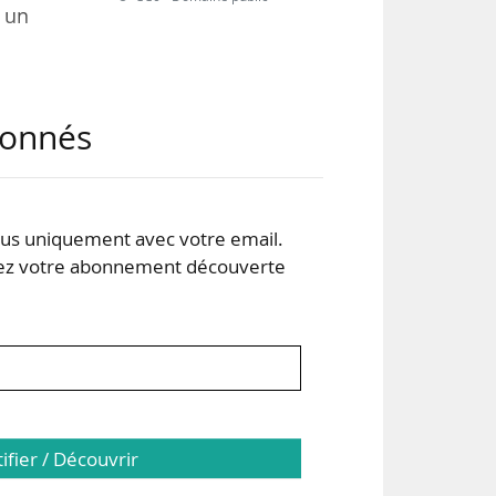
r un
 A13
abonnés
n de
ette
s uniquement avec votre email.
ose,
 votre abonnement découverte
 au
tifier / Découvrir