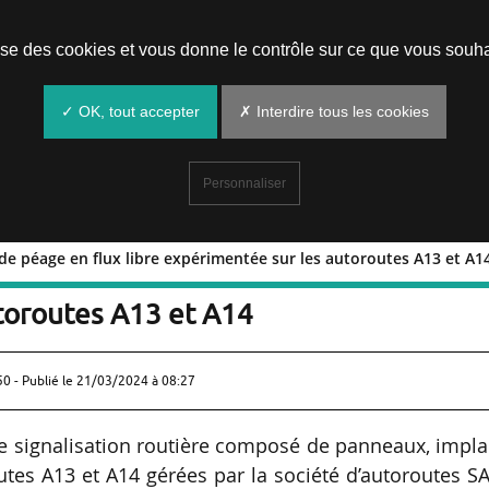
Prendre un rendez-vous
lise des cookies et vous donne le contrôle sur ce que vous souha
✓ OK, tout accepter
✗ Interdire tous les cookies
Personnaliser
 de péage en flux libre expérimentée sur les autoroutes A13 et A1
ation de péage en flux libre
toroutes A13 et A14
50 - Publié le
21/03/2024 à 08:27
 de signalisation routière composé de panneaux, impl
outes A13 et A14 gérées par la société d’autoroutes 