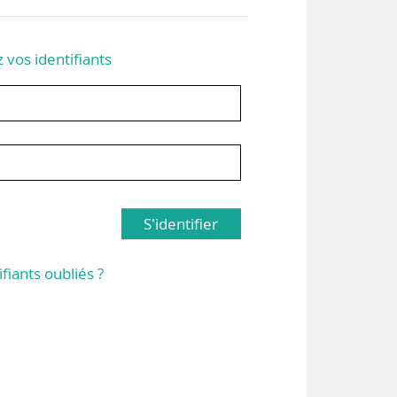
z vos identifiants
S'identifier
ifiants oubliés ?