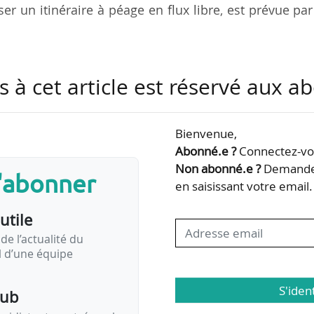
ser un itinéraire à péage en flux libre, est prévue pa
 à indiquer aux usagers circulant sur les autoroutes
s à cet article est réservé aux 
sur une section à péage, leur prescrire l’obligatio
es modalités de paiement et leur indiquer la fin de c
Bienvenue,
Abonné.e ?
Connectez-vou
érentes possibilités de paiement dont l’usager disp
Non abonné.e ?
Demandez
s'abonner
t-paiement fixé à 72 heures. S’il n’est pas abonné
en saisissant votre email.
utile
de l’actualité du
il d’une équipe
S'iden
pub