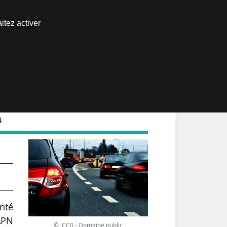
Nous joindre
itez activer
Espace abonné
4
anté
SAPN
© CC0 - Domaine public