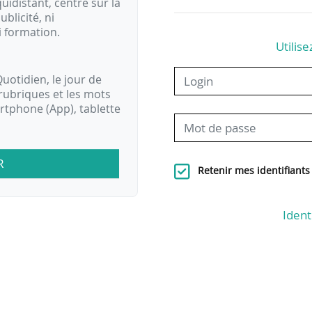
idistant, centré sur la
ublicité, ni
i formation.
Utilise
uotidien, le jour de
rubriques et les mots
artphone (App), tablette
R
Retenir mes identifiants
Ident