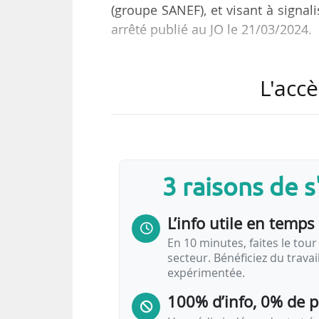
(groupe SANEF), et visant à signali
arrêté publié au JO le 21/03/2024.
La signalisation expérimentée vise
L'accè
et A14 leur approche de l’entrée 
payer le péage, les informer sur l
section.
La signalisation précise les diff
3 raisons de 
dans la limite d’un délai de pos
Télépéage, il pourra alors payer…
L’info utile en temps 
En 10 minutes, faites le tour 
secteur. Bénéficiez du trava
expérimentée.
100% d’info, 0% de 