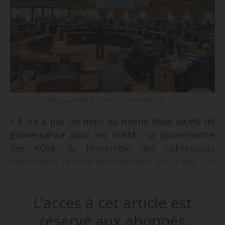
Colloque SERM du GART le 13/03/2024 - © G.D.
« Il n’y a pas un mais au moins deux sujets de
gouvernance pour les SERM : la gouvernance
des AOM, de l’ensemble des collectivités
intéressées et celle des maîtrises d’ouvrage. Les
SERM font émerger une multitude de MOA avec
un fort enjeu de coordination entre eux. Nous
L'accès à cet article est
commençons dans certaines régions, nous
avançons à tâtons en réunissant des comités de
réservé aux abonnés