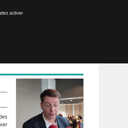
Nous joindre
itez activer
Espace abonné
4 »
des
ier