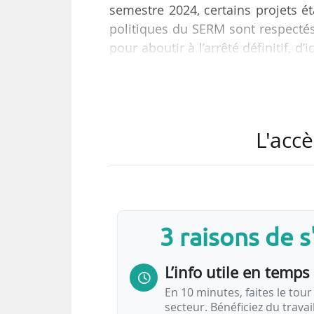
semestre 2024, certains projets éta
politiques du SERM sont respectés. 
pour aboutir à l’arrêté définitif, d
colloque consacré aux SERM organi
Au-delà du calendrier, le ministr
choses : lutter contre le chang
L'accè
métropolisation dans notre pays.
les petites villes comme pour…
3 raisons de 
L’info utile en temps 
En 10 minutes, faites le tour 
secteur. Bénéficiez du trava