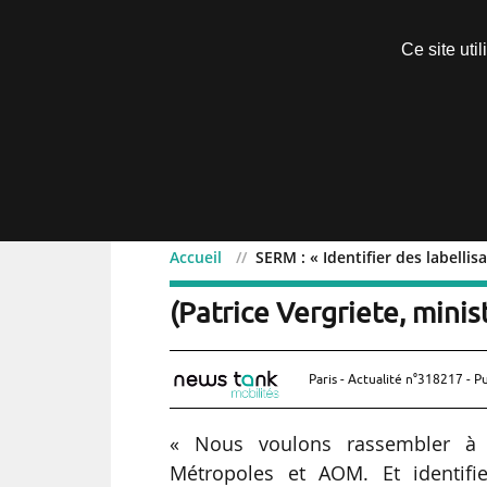
Découvrir sans engagement
Ce site uti
Menu
Accueil
SERM : « Identifier des labelli
SERM : « Identifier des 
(Patrice Vergriete, minis
Paris - Actualité n°318217 - P
« Nous voulons rassembler à l
Métropoles et AOM. Et identifi