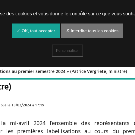
Prendre un rendez-vous
lise des cookies et vous donne le contrôle sur ce que vous souha
✓ OK, tout accepter
✗ Interdire tous les cookies
Personnaliser
sations au premier semestre 2024 » (Patrice Vergriete, ministre)
labellisations au premier semestre 202
tre)
ublié le
13/03/2024 à 17:19
a mi-avril 2024 l’ensemble des représentants 
er les premières labellisations au cours du prem