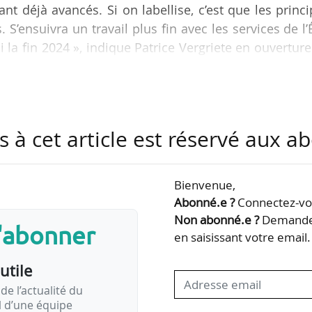
nt déjà avancés. Si on labellise, c’est que les princ
S’ensuivra un travail plus fin avec les services de l’
’ici la fin 2024 », indique Patrice Vergriete en ouvertur
sé par le GART le 13/03/2024.
e partage sa philosophie sur les SERM : « Il sert à 
ement climatique et mieux maîtriser la dynamique
s à cet article est réservé aux 
 La métropolisation a produit de mauvaises choses p
Bienvenue,
Abonné.e ?
Connectez-vou
Non abonné.e ?
Demandez
s'abonner
en saisissant votre email.
utile
de l’actualité du
il d’une équipe