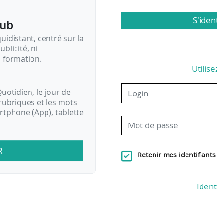
S'iden
pub
idistant, centré sur la
ublicité, ni
i formation.
Utilise
uotidien, le jour de
rubriques et les mots
artphone (App), tablette
R
Retenir mes identifiants
Ident