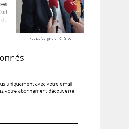
ipes
État
e du
Patrice Vergriete - © G.D.
deux
 de
abonnés
our
s uniquement avec votre email.
 votre abonnement découverte