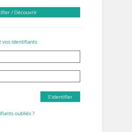
tifier / Découvrir
z vos identifiants
S'identifier
ifiants oubliés ?