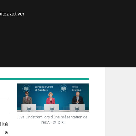
Nous joindre
itez activer
Espace abonné
Eva Lindström lors d’une présentation de
l’ECA - © D.R.
lité
 la