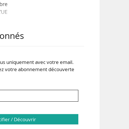
mbre
L’UE
abonnés
ité
e de
utes
s a
s uniquement avec votre email.
 votre abonnement découverte
tifier / Découvrir