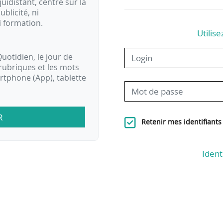
idistant, centré sur la
ublicité, ni
i formation.
Utilise
uotidien, le jour de
rubriques et les mots
artphone (App), tablette
R
Retenir mes identifiants
Ident