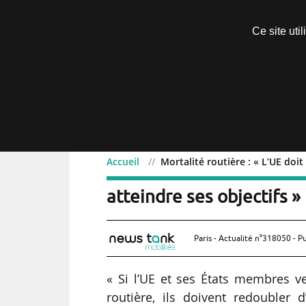
Découvrir sans engagement
Ce site uti
Menu
Accueil
Mortalité routière : « L’UE doit
Mortalité routière : « L’U
atteindre ses objectifs »
Paris - Actualité n°318050 - P
« Si l’UE et ses États membres ve
routière, ils doivent redoubler 