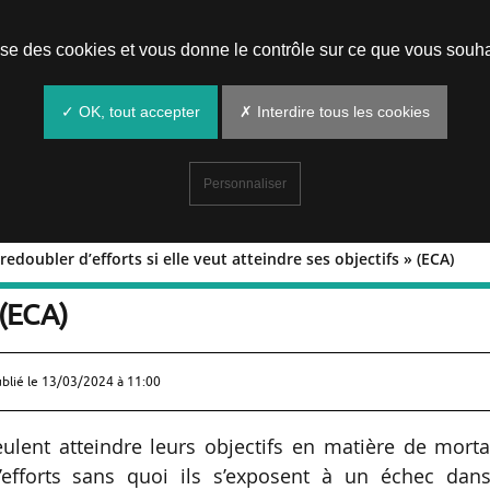
Prendre un rendez-vous
lise des cookies et vous donne le contrôle sur ce que vous souha
✓ OK, tout accepter
✗ Interdire tous les cookies
Personnaliser
 redoubler d’efforts si elle veut atteindre ses objectifs » (ECA)
E doit redoubler d’efforts si elle veut
 (ECA)
ublié le
13/03/2024 à 11:00
ulent atteindre leurs objectifs en matière de morta
d’efforts sans quoi ils s’exposent à un échec dans