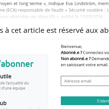
, moyen et long terme », indique Eva Lindström, me
 (ECA) responsable de l’audit « Sécurité routière : 
our atteindre ses objectifs », publié le 12/03/2024.
s à cet article est réservé aux 
e a lancé un plan d’action stratégique sur la sécur
s routes d’ici 2050, et à réduire de moitié le nombr
x accidents de voiture entre 2021 et 2030. « Les ro
Bienvenue,
ûres au monde. Le nombre d’accidents mortel
Abonné.e ?
Connectez-vou
Non abonné.e ?
Demandez
s'abonner
en saisissant votre email.
utile
de l’actualité du
il d’une équipe
S'iden
pub