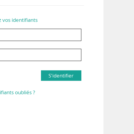
z vos identifiants
S'identifier
ifiants oubliés ?