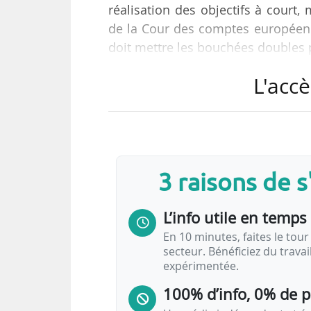
réalisation des objectifs à court
de la Cour des comptes européenne
doit mettre les bouchées doubles p
L'accè
En 2020, la Commission européenn
routière. Il vise zéro mort sur le
morts et de blessés graves dus au
européennes sont les plus s
considérablement…
3 raisons de 
L’info utile en temps 
En 10 minutes, faites le tour 
secteur. Bénéficiez du trava
expérimentée.
100% d’info, 0% de 