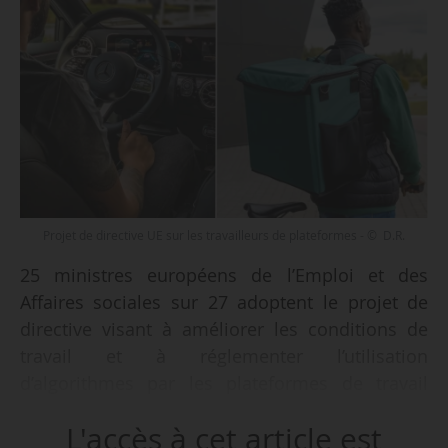
Projet de directive UE sur les travailleurs de plateformes - © D.R.
25 ministres européens de l’Emploi et des
Affaires sociales sur 27 adoptent le projet de
directive visant à améliorer les conditions de
travail et à réglementer l’utilisation
d’algorithmes par les plateformes de travail
numérique, lors du Conseil des ministres
L'accès à cet article est
européens le 11/03/2024 à Bruxelles. La France