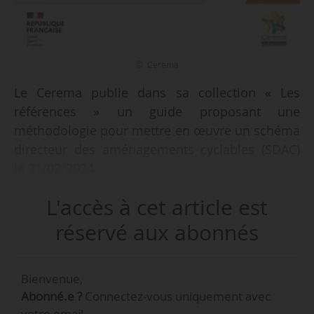
© Cerema
Le Cerema publie dans sa collection « Les
références » un guide proposant une
méthodologie pour mettre en œuvre un schéma
directeur des aménagements cyclables (SDAC)
le 21/02/2024.
L'accès à cet article est
« Cet outil de planification stratégique vise à
assurer la cohérence et la continuité des
réservé aux abonnés
itinéraires cyclables », indique cet ouvrage
examinant par ailleurs les obligations légales.
Bienvenue,
Des administrations, collectivités, bureaux
Abonné.e ?
Connectez-vous uniquement avec
d’études et associations ont été impliquées
votre email.