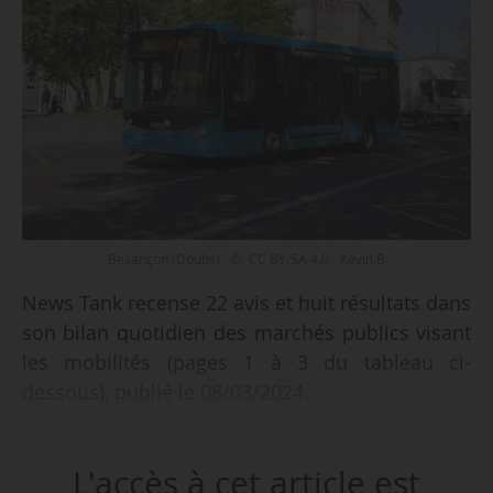
Besançon (Doubs) - © CC BY-SA 4.0 - Kevin.B
News Tank recense 22 avis et huit résultats dans
son bilan quotidien des marchés publics visant
les mobilités (pages 1 à 3 du tableau ci-
dessous), publié le 08/03/2024.
Parmi les 22 avis recensés :
L'accès à cet article est
• un AMI pour le remisage sur le domaine public