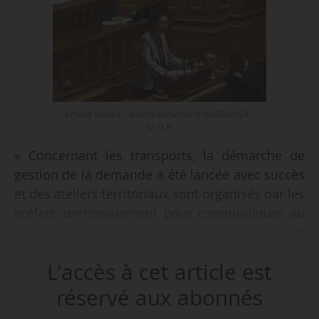
Amélie Oudéa-Castéra au Sénat le 05/03/2024 -
© D.R.
« Concernant les transports, la démarche de
gestion de la demande a été lancée avec succès
et des ateliers territoriaux sont organisés par les
préfets territorialement pour communiquer au
plus près du terrain. Les plans de transport sont
stabilisés avec une offre renforcée sur de très
L'accès à cet article est
nombreuses lignes, en moyenne de plus 15 %,
parfois jusqu’à 60 % », déclare Amélie Oudéa-
réservé aux abonnés
Castéra, ministre des Sports et des Jeux