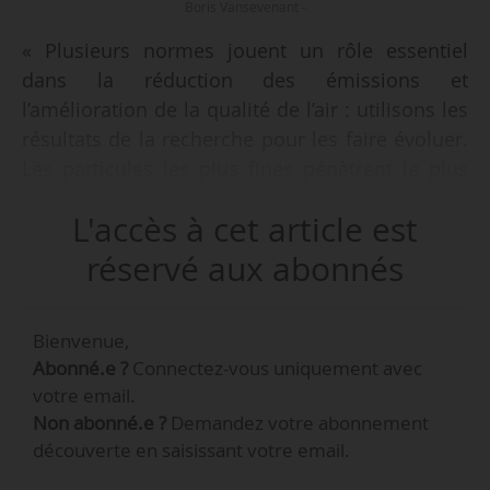
Boris Vansevenant -
« Plusieurs normes jouent un rôle essentiel
dans la réduction des émissions et
l’amélioration de la qualité de l’air : utilisons les
résultats de la recherche pour les faire évoluer.
Les particules les plus fines pénètrent le plus
profondément dans le système respiratoire et
L'accès à cet article est
peuvent avoir un impact sur la santé
significatif : une nouvelle métrique fondée sur
réservé aux abonnés
le nombre de particules a donc été mise en
place pour quantifier ces particules », déclare
Bienvenue,
Boris Vansevenant, ingénieur de recherche
Abonné.e ?
Connectez-vous uniquement avec
transports et pollution à l’Université Gustave
votre email.
Eiffel, à News Tank le 04/03/2024.
Non abonné.e ?
Demandez votre abonnement
découverte en saisissant votre email.
Boris Vansevenant et Bogdan Muresan Paslaru,