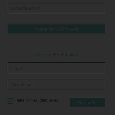
chercheur en géochimie de l’environnement à
l’Université Gustave Eiffel, présentent les
travaux réalisés au sein du laboratoire EASE
(Environnement, Aménagement, Sécurité…
S'identifier / Découvrir
Utilisez vos identifiants
Retenir mes identifiants
S'identifier