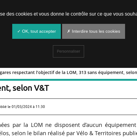
Prendre un rendez-vous
lise des cookies et vous donne le contrôle sur ce que vous souha
✓ OK, tout accepter
✗ Interdire tous les cookies
Personnaliser
gares respectant l’objectif de la LOM, 313 sans équipement, selo
% des gares respectant l’objectif de la
nt, selon V&T
ublié le
01/03/2024 à 11:30
inées par la LOM ne disposent d’aucun équipement
os, selon le bilan réalisé par Vélo & Territoires publi