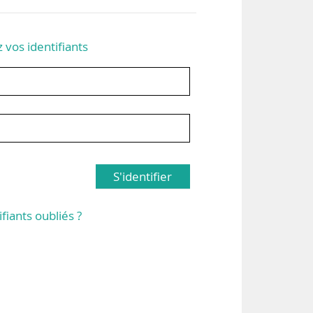
z vos identifiants
S'identifier
ifiants oubliés ?