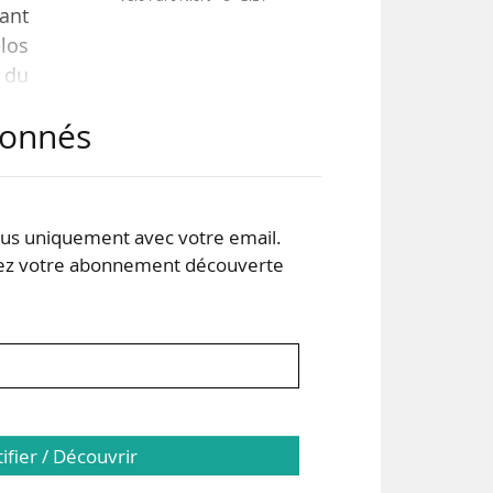
xant
élos
s du
abonnés
891
res
 non
s uniquement avec votre email.
 votre abonnement découverte
tifier / Découvrir