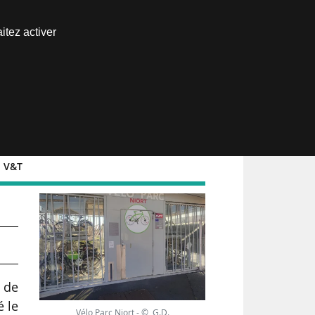
Nous joindre
itez activer
Espace abonné
n V&T
 de
é le
Vélo Parc Niort - © G.D.