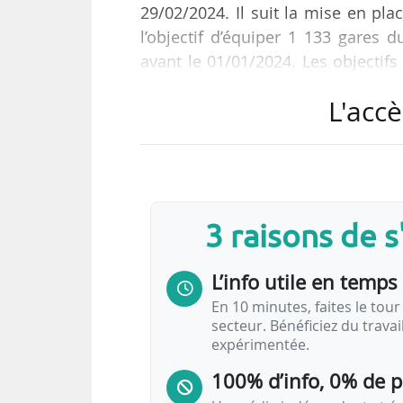
29/02/2024. Il suit la mise en pla
l’objectif d’équiper 1 133 gares 
avant le 01/01/2024. Les objectif
territoire, soit 46 % de l’ensembl
L'accè
Au total, 39 315 places de stati
minimum prévues. À cela s’ajou
réparties sur 341 gares, non cibl
exhaustif, de Vélo & Territoires…
3 raisons de 
L’info utile en temps 
En 10 minutes, faites le tour 
secteur. Bénéficiez du trava
expérimentée.
100% d’info, 0% de 