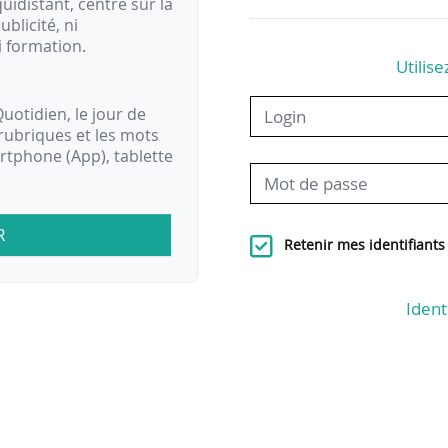
idistant, centré sur la
ublicité, ni
i formation.
Utilise
uotidien, le jour de
rubriques et les mots
artphone (App), tablette
R
Retenir mes identifiants
Ident