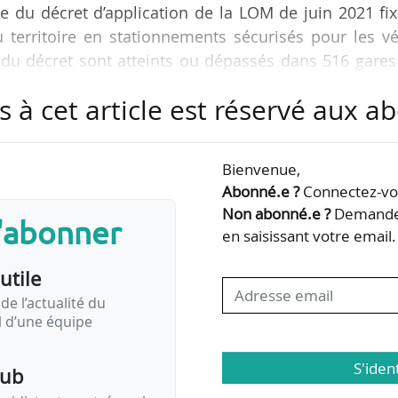
ce du décret d’application de la LOM de juin 2021 fi
du territoire en stationnements sécurisés pour les v
s du décret sont atteints ou dépassés dans 516 gare
e des gares concernées.
s à cet article est réservé aux 
onnement sont déployées dans 820 gares sur les 75 
tent 2 284 places de stationnement supplémentai
Bienvenue,
ées par la LOM, identifiées grâce à un recensement,
Abonné.e ?
Connectez-vou
Non abonné.e ?
Demandez
s'abonner
en saisissant votre email.
utile
de l’actualité du
il d’une équipe
S'iden
pub