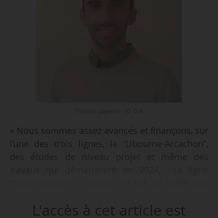
Thomas Lapierre - © D.R.
« Nous sommes assez avancés et finançons, sur
l’une des trois lignes, la “Libourne-Arcachon”,
des études de niveau projet et même des
travaux qui démarreront en 2024. La ligne
“Saint-Mariens - Langon” en est au stade des
études d’avant-projet (AVP) et la ligne du Médoc
L'accès à cet article est
à celui des études préliminaires. L’ambition