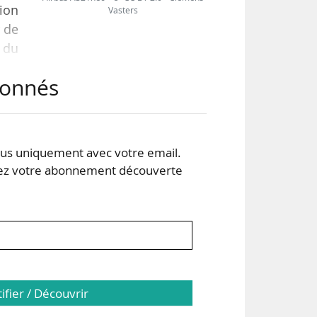
ion
Vasters
r de
 du
abonnés
e et
dre
s uniquement avec votre email.
 votre abonnement découverte
tion
tifier / Découvrir