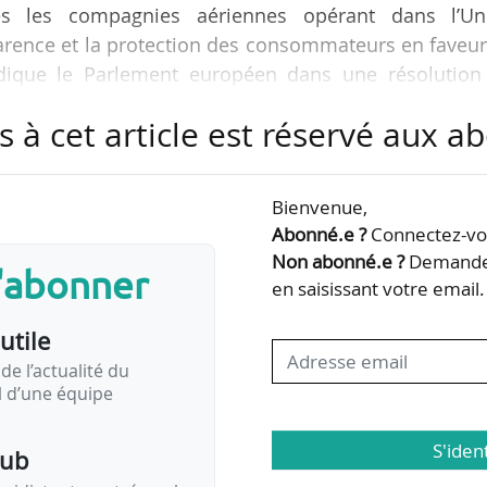
es les compagnies aériennes opérant dans l’Un
arence et la protection des consommateurs en faveu
ndique le Parlement européen dans une résolution
02/2024.
s à cet article est réservé aux 
rit dans le cadre de la stratégie de mobilité durabl
uropéenne qui prévoit notamment une révision du ca
Bienvenue,
agers.
Abonné.e ?
Connectez-vou
Non abonné.e ?
Demandez
s'abonner
 son soutien en faveur de l’achèvement de la législa
en saisissant votre email.
utile
de l’actualité du
il d’une équipe
S'iden
pub