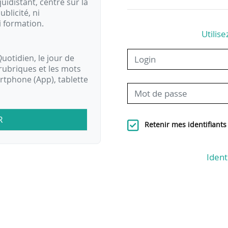
idistant, centré sur la
ublicité, ni
i formation.
Utilise
uotidien, le jour de
rubriques et les mots
artphone (App), tablette
R
Retenir mes identifiants
Ident