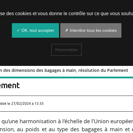
Prendre un rendez-vous
lise des cookies et vous donne le contrôle sur ce que vous souha
✓ OK, tout accepter
✗ Interdire tous les cookies
Personnaliser
on des dimensions des bagages à main, résolution du Parlement
nisation des dimensions des bagages à
lement
ublié le
27/02/2024 à 13:35
s qu’une harmonisation à l’échelle de l’Union europé
ension, au poids et au type des bagages à main et 