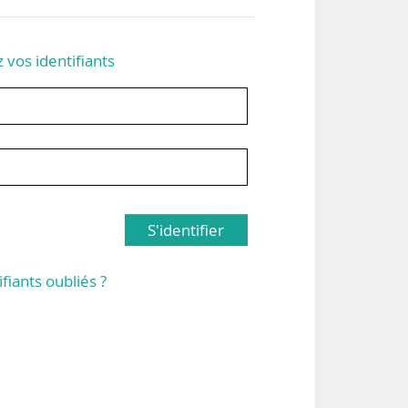
z vos identifiants
S'identifier
ifiants oubliés ?