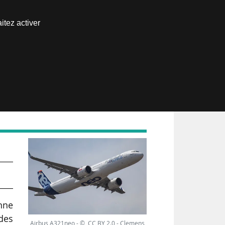
Nous joindre
itez activer
Espace abonné
enne
des
Airbus A321neo - © CC BY 2.0 - Clemens