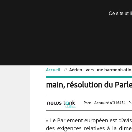
Découvrir sans engagement
Ce site uti
Menu
Accueil
Aérien : vers une harmonisati
Aérien : vers une harmo
main, résolution du Par
Paris - Actualité n°316454 - P
« Le Parlement européen est d’avi
des exigences relatives à la dim