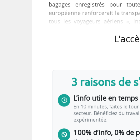
bagages enregistrés pour tout
européenne renforcerait la transp
tous les voyageurs aériens », i
04/10/2023 publiée au JOUE le 23/
L'accè
La résolution du Parlement s’insc
intelligente de la Commission e
réglementaire des droits des pass
3 raisons de 
« Le Parlement européen réaffirme
de l’Union sur les droits…
L’info utile en temps 
En 10 minutes, faites le tour 
secteur. Bénéficiez du trava
expérimentée.
100% d’info, 0% de 