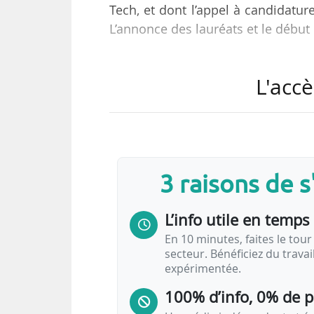
Tech, et dont l’appel à candidatu
L’annonce des lauréats et le débu
Le French Tech Next40/120 vise à 
L'accè
tels que le développement interna
territoriale, la propriété intellect
« Suite aux recommandations du F
ont été partiellement modifiés
3 raisons de 
l’écosystème Tech, de s’adapter a
L’info utile en temps 
En 10 minutes, faites le tour 
secteur. Bénéficiez du trava
expérimentée.
100% d’info, 0% de 