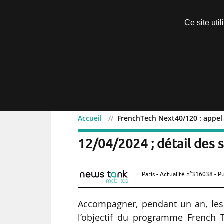
Découvrir sans engagement
Ce site uti
Menu
Accueil
FrenchTech Next40/120 : appel 
FrenchTech Next40/120 :
12/04/2024 ; détail des s
Paris - Actualité n°316038 - P
Accompagner, pendant un an, les 1
l’objectif du programme French 