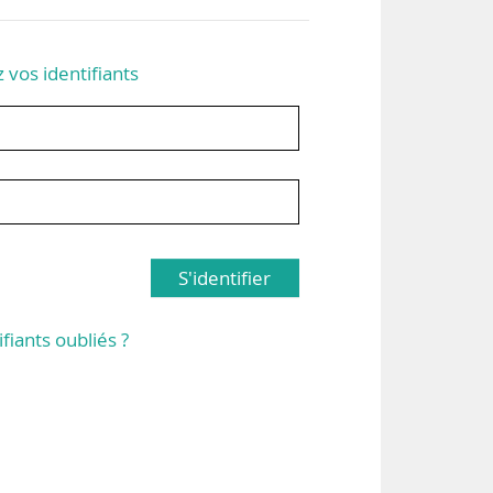
z vos identifiants
S'identifier
ifiants oubliés ?