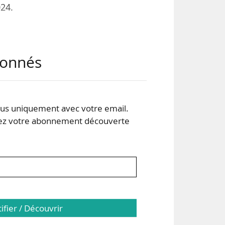
024.
ints
abonnés
tion
ion
s uniquement avec votre email.
 de
 votre abonnement découverte
tifier / Découvrir