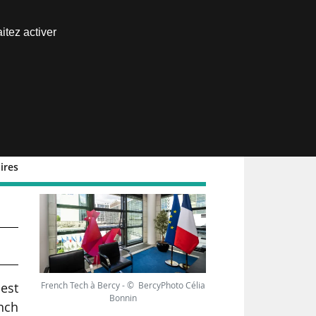
Nous joindre
itez activer
Espace abonné
ires
French Tech à Bercy - © BercyPhoto Célia
 est
Bonnin
nch