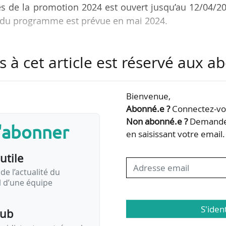
res de la promotion 2024 est ouvert jusqu’au 12/04/2
t du programme est prévue en mai 2024.
apporter un appui individuel et collectif sur des po
s à cet article est réservé aux 
tional, le financement, le recrutement, l’implanta
uelle, les enjeux réglementaires.
Bienvenue,
rench Tech Finance Partners, les critères de sélect
Abonné.e ?
Connectez-vou
 afin de tenir compte de la montée en maturité
Non abonné.e ?
Demandez
s'abonner
u nouveau…
en saisissant votre email.
utile
de l’actualité du
il d’une équipe
S'iden
pub