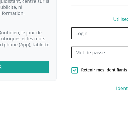
idistant, centré sur la
ublicité, ni
i formation.
Utilise
uotidien, le jour de
rubriques et les mots
artphone (App), tablette
R
Retenir mes identifiants
Ident