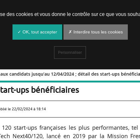
Prendre un rendez-vous
lise des cookies et vous donne le contrôle sur ce que vous souha
✓ OK, tout accepter
✗ Interdire tous les cookies
Personnaliser
aux candidats jusqu’au 12/04/2024 ; détail des start-ups bénéficia
 appel aux candidats jusqu’au
tart-ups bénéficiaires
ublié le
22/02/2024 à 18:14
20 start-ups françaises les plus performantes, tel
Tech Next40/120, lancé en 2019 par la Mission Fre