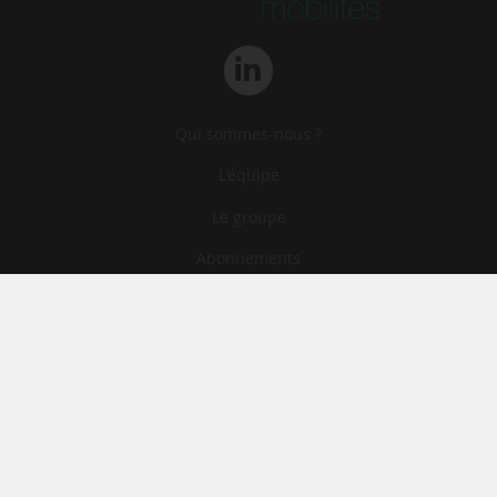
Qui sommes-nous ?
L‘équipe
Le groupe
Abonnements
Contact
Archives
CGA
Mentions légales
Confidentialité