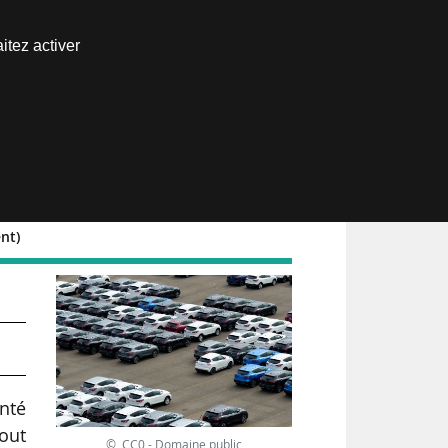
Nous joindre
itez activer
Espace abonné
nt)
onté
out
© CC0 - Domaine public