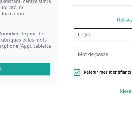
idistant, centré sur la
ublicité, ni
i formation.
Utilise
uotidien, le jour de
rubriques et les mots
artphone (App), tablette
R
Retenir mes identifiants
Ident