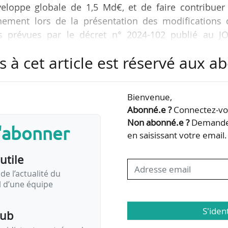
veloppe globale de 1,5 Md€, et de faire contribuer 
rnement lors de la présentation des modifications 
les prévues par le décret n° 2024-102 publié au JO
s à cet article est réservé aux 
s écologique, le leasing social, la prime au rétrofi
cret met notamment en suspend le leasing social ap
Bienvenue,
éhicules. Une nouvelle vague est prévue d’ici à fin 20
Abonné.e ?
Connectez-vou
Non abonné.e ?
Demandez
s'abonner
du bonus pour les moins modestes (déciles six…
en saisissant votre email.
utile
de l’actualité du
il d’une équipe
S'iden
pub