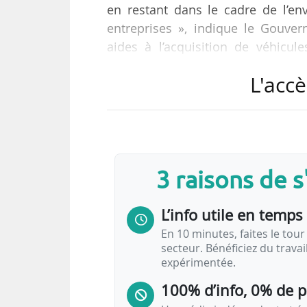
en restant dans le cadre de l’en
entreprises », indique le Gouve
aides à l’acquisition de véhicu
13/02/2024.
L'accè
Ces ajustements concernent le bonu
la prime à la conversion. Le dé
avoir atteint 50 000 demandes de v
3 raisons de 
Il diminue de 1 000 € le montant 
L’info utile en temps 
En 10 minutes, faites le tour 
secteur. Bénéficiez du trava
expérimentée.
100% d’info, 0% de 