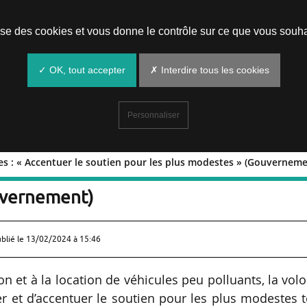
Prendre un rendez-vous
lise des cookies et vous donne le contrôle sur ce que vous souha
✓ OK, tout accepter
✗ Interdire tous les cookies
Personnaliser
ules : « Accentuer le soutien pour les plus modestes » (Gouverneme
véhicules : « Accentuer le soutien pour
uvernement)
ublié le
13/02/2024 à 15:46
ion et à la location de véhicules peu polluants, la vol
 et d’accentuer le soutien pour les plus modestes t