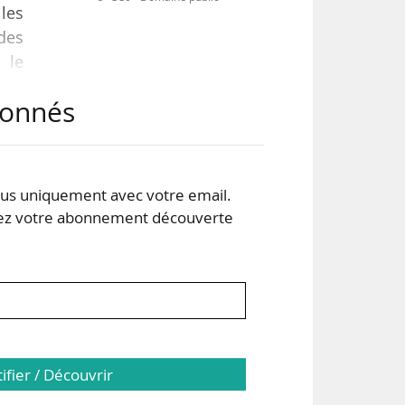
les
des
 le
abonnés
t et
rès
24.
s uniquement avec votre email.
 votre abonnement découverte
tifier / Découvrir