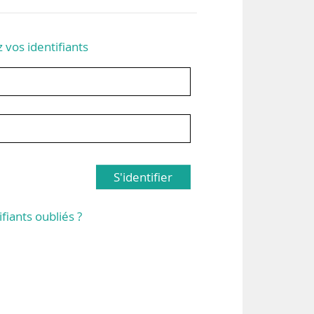
z vos identifiants
S'identifier
ifiants oubliés ?