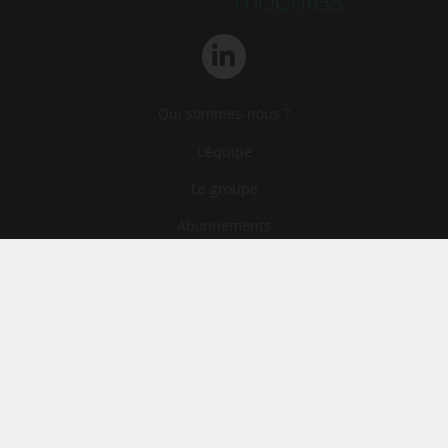
Qui sommes-nous ?
L‘équipe
Le groupe
Abonnements
Contact
Archives
CGA
Mentions légales
Confidentialité