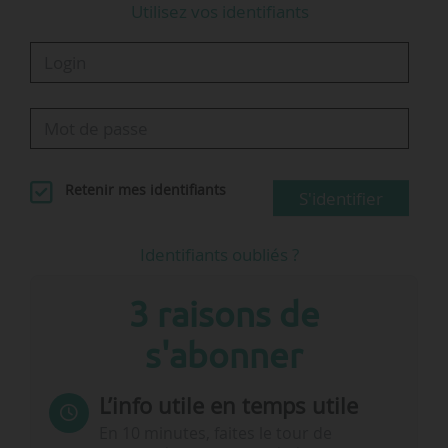
Utilisez vos identifiants
B2B s’élève à 0,34 € / kWh pour…
Retenir mes identifiants
S'identifier
Identifiants oubliés ?
3 raisons de
s'abonner
L’info utile en temps utile
En 10 minutes, faites le tour de