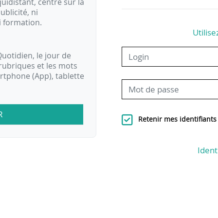
idistant, centré sur la
ublicité, ni
i formation.
Utilise
uotidien, le jour de
rubriques et les mots
artphone (App), tablette
R
Retenir mes identifiants
Ident