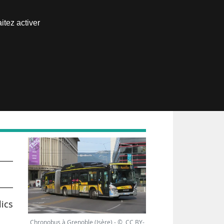
Nous joindre
itez activer
Espace abonné
le
lics
Chronobus à Grenoble (Isère) - © CC BY-