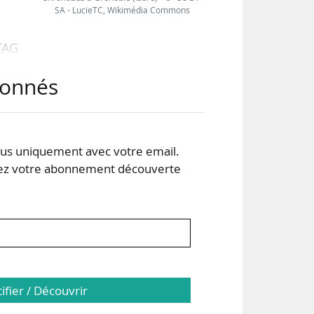
SA - LucieTC, Wikimédia Commons
 TAG
abonnés
elle
tés
s uniquement avec votre email.
 de
 votre abonnement découverte
 de
tifier / Découvrir