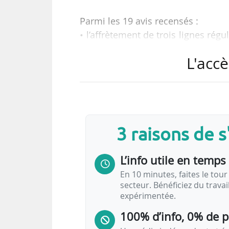
Parmi les 19 avis recensés :
• l’affrètement de trois lignes rég
en septembre 2024 (Isère) ;
L'accè
• une étude de faisabilité pour la 
(Charente-Maritime) ;
• la réalisation du schéma dir
(Drôme) ;
• une enquête origine-destinati
3 raisons de 
l’aire grenobloise (Isère) ;
• une étude stratégique relative
L’info utile en temps 
Limoges-Bellegarde (Haute-Vienne
En 10 minutes, faites le tour 
secteur. Bénéficiez du trava
Socorail est retenu par la Région…
expérimentée.
100% d’info, 0% de 