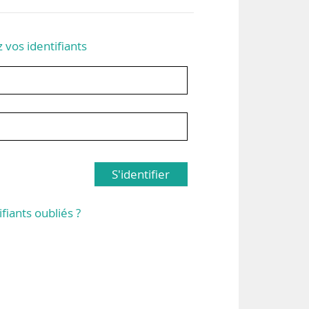
z vos identifiants
S'identifier
ifiants oubliés ?