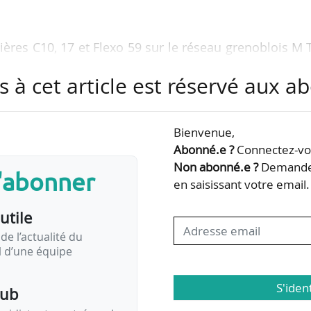
ulières C10, 17 et Flexo 59 sur le réseau grenoblois M
s à cet article est réservé aux 
réalisation de deux vélorocades pour la CA de la Roch
ecteur des modes actifs de Valence Romans Mobili
Bienvenue,
Abonné.e ?
Connectez-vou
on sur l’ensemble du réseau de transport en commun
Non abonné.e ?
Demandez
s'abonner
en saisissant votre email.
 à la gouvernance et au développement de l’aéroport
utile
).
de l’actualité du
il d’une équipe
S'iden
pub