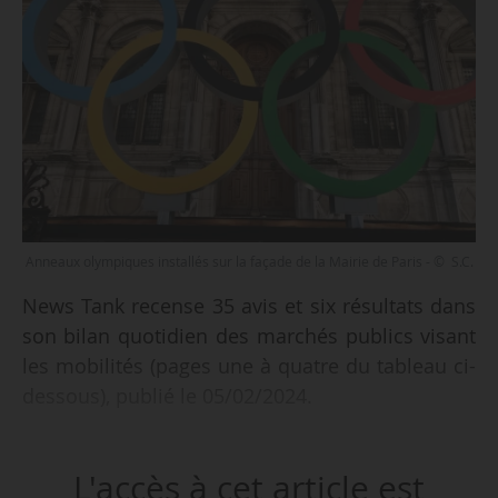
Anneaux olympiques installés sur la façade de la Mairie de Paris - © S.C.
News Tank recense 35 avis et six résultats dans
son bilan quotidien des marchés publics visant
les mobilités (pages une à quatre du tableau ci-
dessous), publié le 05/02/2024.
Parmi les 35 avis recensés :
L'accès à cet article est
• la réalisation d’une étude permettant d’évaluer