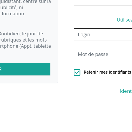
idistant, centré sur la
ublicité, ni
i formation.
Utilise
uotidien, le jour de
rubriques et les mots
artphone (App), tablette
R
Retenir mes identifiants
Ident