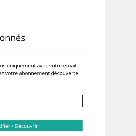
ale
abonnés
blic
seau
s uniquement avec votre email.
 votre abonnement découverte
 en
tifier / Découvrir