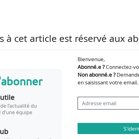
ervices de mobilité de Quimper Bretagne Occident
s à cet article est réservé aux 
loitation d’un service de transport routier régulier pu
à Besançon (Doubs) ;
Bienvenue,
tion d’outil de gestion de TAD et de TPMR pour le ré
Abonné.e ?
Connectez-vou
Côtes-d’Armor) ;
Non abonné.e ?
Demandez
s'abonner
re de DSP relative à l’exploitation des parkings
en saisissant votre email.
Alpes Métropole (Isère) ;
utile
parcs de stationnement du…
de l’actualité du
il d’une équipe
S'iden
pub