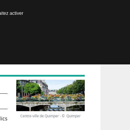
Nous joindre
itez activer
Espace abonné
du
Centre-ville de Quimper - © Quimper
lics