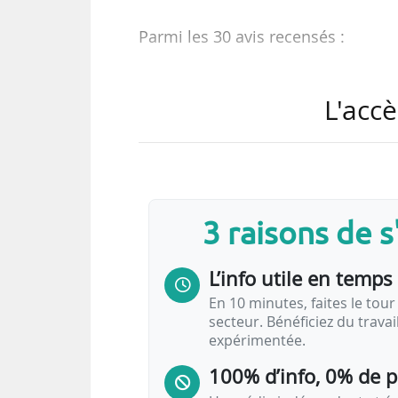
Parmi les 30 avis recensés :
• une DSP pour la gestion des s
L'accè
(Finistère) ;
• des prestations relatives à l’exp
non urbain de voyageurs MOBIGO 
• la mise à disposition d’une solu
des transports urbains briochins (
3 raisons de 
• l’accompagnement à la procédu
ouvrage et en enclos de Grenoble 
L’info utile en temps 
• la gestion et l’exploitation des 
En 10 minutes, faites le tour 
secteur. Bénéficiez du trava
expérimentée.
100% d’info, 0% de 