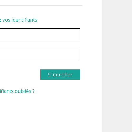
z vos identifiants
S'identifier
ifiants oubliés ?