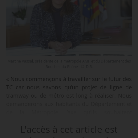
Martine Vassal, présidente de la métropole AMP et du Département des
Bouches-du-Rhône - © D.R.
« Nous commençons à travailler sur le futur des
TC car nous savons qu’un projet de ligne de
tramway ou de métro est long à réaliser. Nous
demanderons aux habitants du Département et
de la Métropole l’axe qu’ils souhaitent
développer lors de consultations. Nous
L'accès à cet article est
pourrons ainsi engager les futurs tracés des
différents transports sur le territoire pour créer