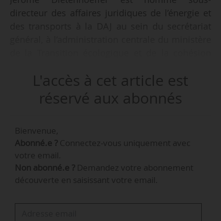
directeur des affaires juridiques de l’énergie et
des transports à la DAJ au sein du secrétariat
général, à l’administration centrale du ministère
de la Transition écologique et de la cohésion
des territoires, par arrêté du 31/01 publié au
L'accès à cet article est
Journal Officiel le 01/02/2024. Il est nommé à
compter du 01/02/2024 et pour une durée de
réservé aux abonnés
trois ans.
Bienvenue,
Jérôme Dietenhoeffer occupait le poste de
Abonné.e ?
Connectez-vous uniquement avec
conseiller du chef de l’inspection à
votre email.
l’IGEDD depuis novembre 2020. Il est aussi
Non abonné.e ?
Demandez votre abonnement
membre de la délégation française du service
découverte en saisissant votre email.
permanent de contrôle de Tunnel Euralpin Lyon
Turin SA