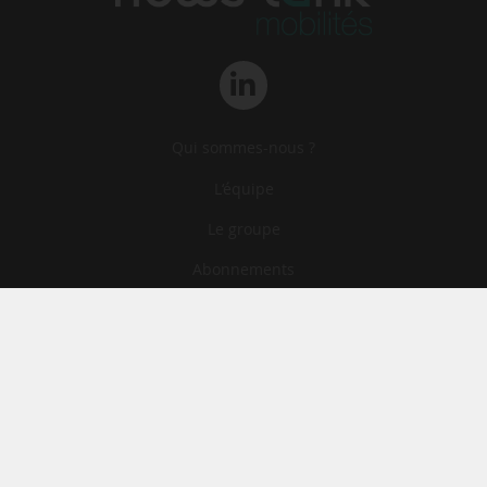
Qui sommes-nous ?
L‘équipe
Le groupe
Abonnements
Contact
Archives
CGA
Mentions légales
Confidentialité