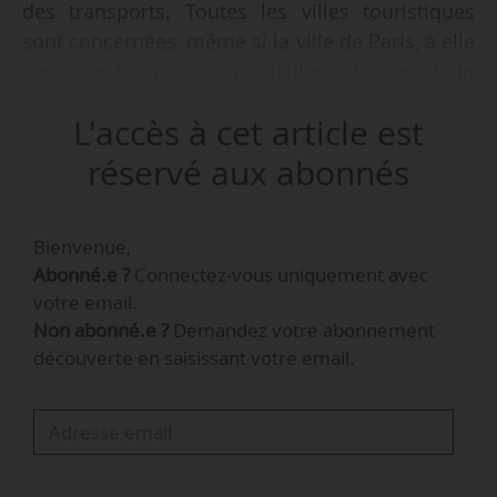
des transports. Toutes les villes touristiques
sont concernées, même si la ville de Paris, à elle
seule, est un cas particulier. Le prochain
candidat à la mairie de Paris, en 2026, devra
L'accès à cet article est
avoir à répondre de cette question qui est liée à
son attractivité touristique. Quand vous créez
réservé aux abonnés
une rupture de charge, vous lâchez les touristes
dans la nature. Mieux vaut développer des
Bienvenue,
interconnexions et des dessertes de qualité. Or
Abonné.e ?
Connectez-vous uniquement avec
la gestion des flux routiers en zones urbaines
votre email.
est de plus en plus compliquée. L’équipement
Non abonné.e ?
Demandez votre abonnement
n’est plus adapté ou obsolète. Nous sommes
découverte en saisissant votre email.
obligés de le regretter », déclare Yannick Henry,
secrétaire général adjoint de OTRE, le
30/01/2024 à Meudon (Hauts-de-Seine).
Nommé en…