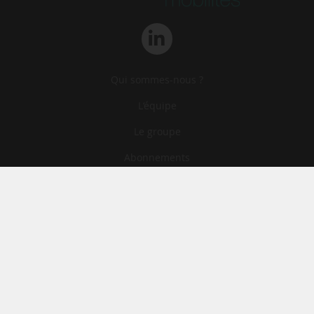
Qui sommes-nous ?
L‘équipe
Le groupe
Abonnements
Contact
Archives
CGA
Mentions légales
Confidentialité