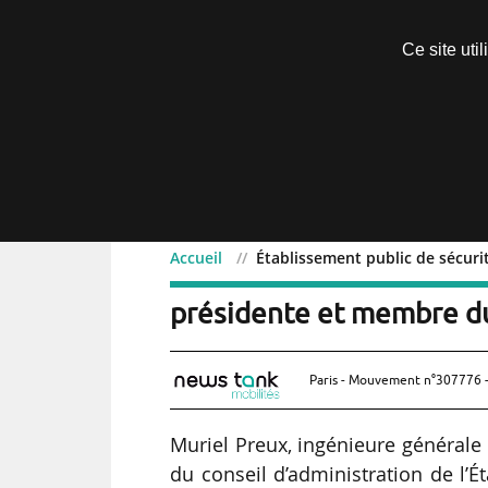
Découvrir sans engagement
Ce site uti
Menu
Accueil
Établissement public de sécuri
Établissement public de s
présidente et membre d
Paris - Mouvement n°307776 -
Muriel Preux, ingénieure général
du conseil d’administration de l’É