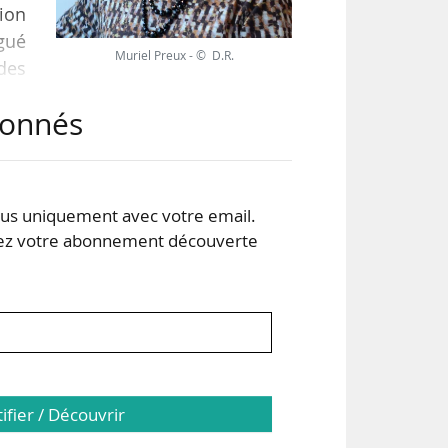
ion
gué
Muriel Preux - © D.R.
 des
end
abonnés
les
s uniquement avec votre email.
 votre abonnement découverte
tifier / Découvrir