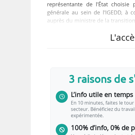
représentante de l’État choisie
générale au sein de l’IGEDD, à 
auprès du ministre de la transition
transports. L’arrêté, en date du
L'accè
également la fonction de président
Elle remplace Vincent Pourquer
fonctions de président du CA.
3 raisons de 
Muriel Preux est devenue inspectr
L’info utile en temps 
En 10 minutes, faites le tour 
secteur. Bénéficiez du trava
expérimentée.
100% d’info, 0% de 