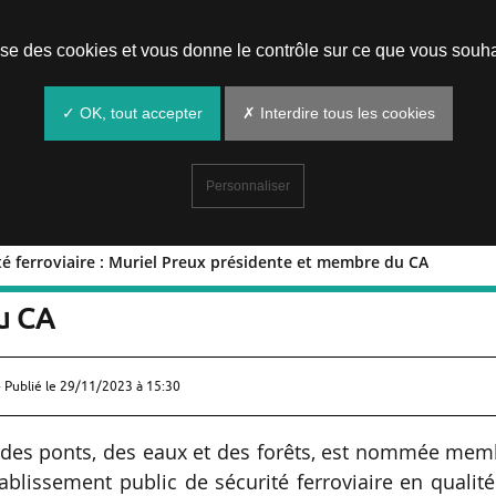
Prendre un rendez-vous
lise des cookies et vous donne le contrôle sur ce que vous souha
✓ OK, tout accepter
✗ Interdire tous les cookies
Personnaliser
té ferroviaire : Muriel Preux présidente et membre du CA
écurité ferroviaire : Muriel Preux
u CA
 Publié le
29/11/2023 à 15:30
e des ponts, des eaux et des forêts, est nommée mem
tablissement public de sécurité ferroviaire en qualit