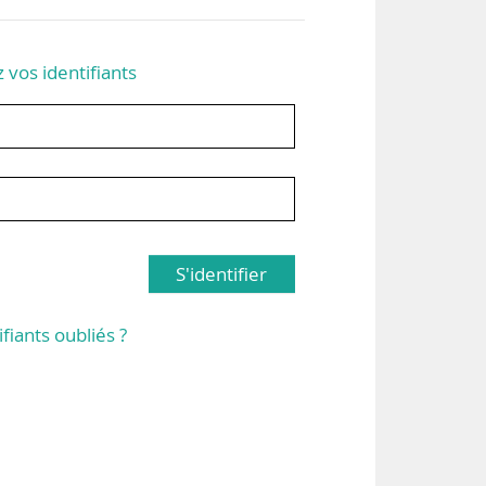
z vos identifiants
S'identifier
ifiants oubliés ?