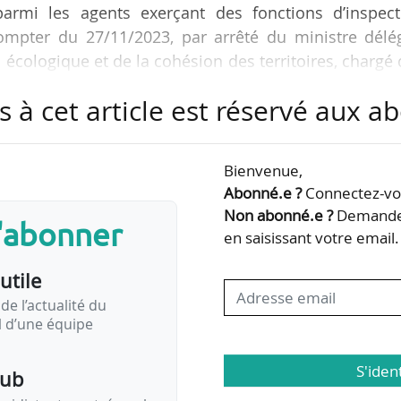
 parmi les agents exerçant des fonctions d’inspect
compter du 27/11/2023, par arrêté du ministre délé
 écologique et de la cohésion des territoires, chargé
 22/11/2023 est publié au JO le 29/11/2023. Elle pr
s à cet article est réservé aux 
e du CA, indique l’EPSF à News Tank le 29/11/2023.
y de Boisserin qui occupait aussi, depuis 2017, 
Bienvenue,
Abonné.e ?
Connectez-vou
Non abonné.e ?
Demandez
s'abonner
ice générale à l’IGEDD (MIGT de Lyon) en…
en saisissant votre email.
utile
de l’actualité du
il d’une équipe
S'iden
pub