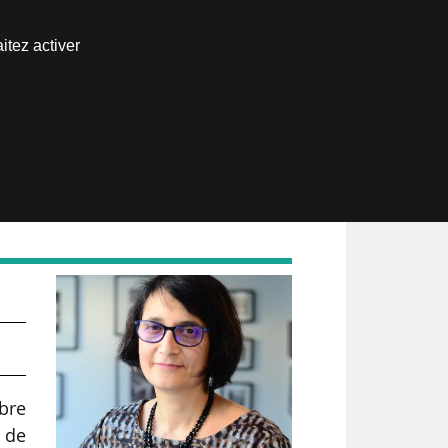
Nous joindre
itez activer
Espace abonné
bre
é de