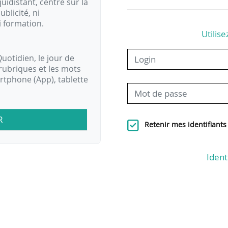
idistant, centré sur la
ublicité, ni
i formation.
Utilise
uotidien, le jour de
rubriques et les mots
artphone (App), tablette
R
Retenir mes identifiants
Ident