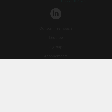
Qui sommes-nous ?
L‘équipe
Le groupe
Abonnements
Contact
Archives
CGA
Mentions légales
Confidentialité