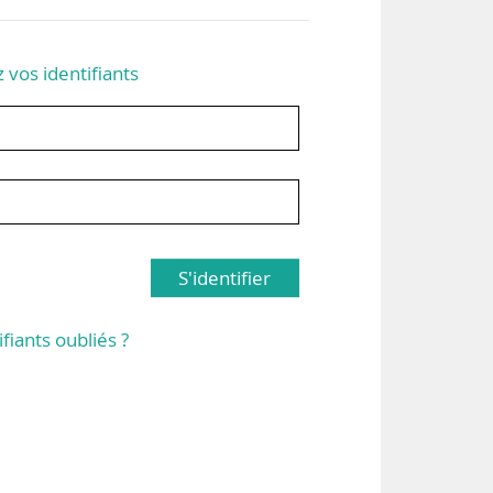
z vos identifiants
S'identifier
ifiants oubliés ?