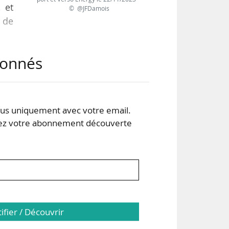
 et
© @JFDamois
 de
abonnés
nes
qui
s uniquement avec votre email.
 votre abonnement découverte
 des
tifier / Découvrir