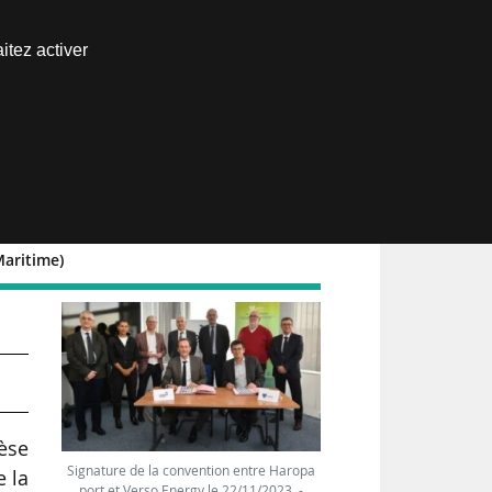
Nous joindre
itez activer
Espace abonné
Maritime)
èse
Signature de la convention entre Haropa
e la
port et Verso Energy le 22/11/2023 -