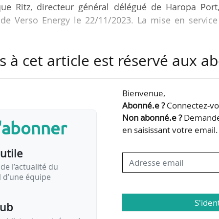
ue Ritz, directeur général délégué de Haropa Port,
 de Verso Energy le 22/11/2023. La mise en service
s à cet article est réservé aux 
r électrolyse de l’eau de 350 MW, soit 50 000 ton
stissement de 500 M€
Bienvenue,
 de synthèse à partir de CO
capté et valorisé, 
2
Abonné.e ?
Connectez-vou
ects et 250 emplois indirects
Non abonné.e ?
Demandez
s'abonner
en saisissant votre email.
ation des sites industriels de la zone portuaire et
utile
de l’actualité du
il d’une équipe
S'iden
pub