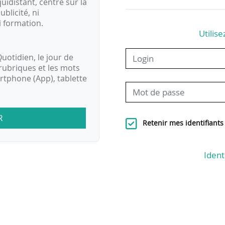
idistant, centré sur la
ublicité, ni
i formation.
Utilise
uotidien, le jour de
rubriques et les mots
artphone (App), tablette
R
Retenir mes identifiants
Ident