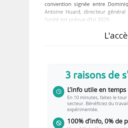
convention signée entre Dominiq
Antoine Huard, directeur général
l’unité est prévue d’ici 2029.
L'accè
Le projet prévoit :
• une production d’hydrogène pa
d’hydrogène par an, pour un inve
• une production de carburants
permettra de créer 150 emplois dir
3 raisons de 
Le projet participe à la décarbon
L’info utile en temps 
secteurs du transport…
En 10 minutes, faites le tour 
secteur. Bénéficiez du trava
expérimentée.
100% d’info, 0% de 