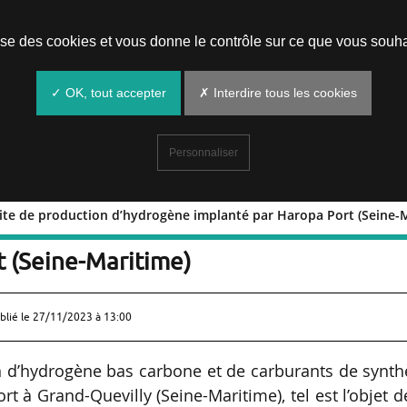
Prendre un rendez-vous
lise des cookies et vous donne le contrôle sur ce que vous souha
✓ OK, tout accepter
✗ Interdire tous les cookies
Personnaliser
site de production d’hydrogène implanté par Haropa Port (Seine-
: un site de production d’hydrogène
t (Seine-Maritime)
blié le
27/11/2023 à 13:00
n d’hydrogène bas carbone et de carburants de synth
t à Grand-Quevilly (Seine-Maritime), tel est l’objet d