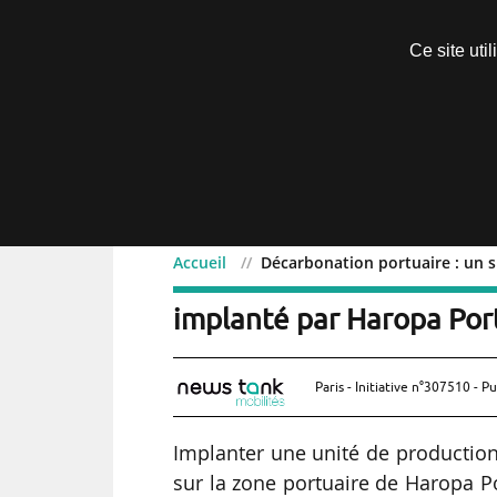
Découvrir sans engagement
Ce site uti
Menu
Accueil
Décarbonation portuaire : un 
Décarbonation portuaire 
implanté par Haropa Por
Paris - Initiative n°307510 - Pu
Implanter une unité de productio
sur la zone portuaire de Haropa Por