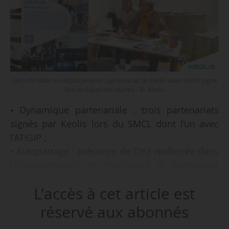
Sécurité dans les déplacements : partenariat de Keolis avec UMAY signé
lors du Salon des maires - © Keolis
• Dynamique partenariale : trois partenariats
signés par Keolis lors du SMCL dont l’un avec
l’ATIGIP ;
• Autopartage : présence de Citiz renforcée dans
l’Eurométropole de Strasbourg et partenariat
entre Getaround et le Sipperec ;
L'accès à cet article est
• Stationnement : projet du groupe EasyPark
d’acquisition de Flowbird ;
réservé aux abonnés
• Transport public : contrat renouvelé pour