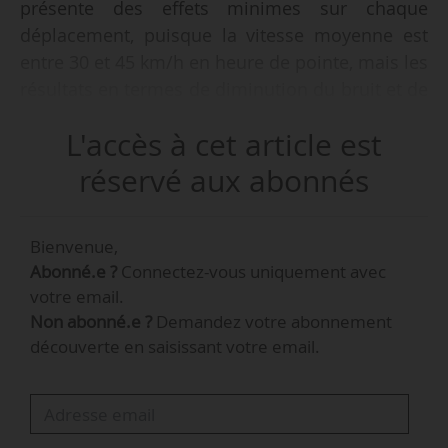
présente des effets minimes sur chaque
déplacement, puisque la vitesse moyenne est
entre 30 et 45 km/h en heure de pointe, mais les
résultats en termes de diminution du bruit et de
pollution atmosphérique sont très significatifs.
L'accès à cet article est
Quant à la voie réservée après les JOP 2024, il
s’agit là d’une occasion historique. 550 000
réservé aux abonnés
riverains habitant près du périphérique sont
exposés à la pollution atmosphérique et
Bienvenue,
sonore. Cela se traduit par une espérance de vie
Abonné.e ?
Connectez-vous uniquement avec
réduite et des risques accrus de pathologie
votre email.
pulmonaire », indique Emmanuel
Non abonné.e ?
Demandez votre abonnement
Grégoire, premier adjoint à la maire de Paris
découverte en saisissant votre email.
chargé de l’urbanisme, de l’architecture, du
Grand Paris, des relations avec les
arrondissements et de la transformation des
politiques publiques lors d’un point sur le…