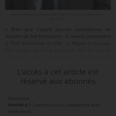
Laurent Wauquiez, président de la Région Auvergne-Rhône-Alpes -
© CNOSF
« Bien que n’ayant aucune compétence en
matière de fret ferroviaire - il revient pleinement
à l’État d’endosser ce rôle - la Région a toujours
été moteur dans ce domaine. Sur le dossier
Lyon-Turin, nous sommes prêts à investir 13 M€,
soit à peu près un tiers de ce qui est attendu
L'accès à cet article est
des collectivités locales », annonce Laurent
Wauquiez, président de la Région Auvergne-
réservé aux abonnés
Rhône-Alpes, au sujet du tracé des voies d’accès
entre Lyon et Saint-Jean-de-Maurienne
Bienvenue,
(Savoie), au Dauphiné Libéré le 16/11/2023.
Abonné.e ?
Connectez-vous uniquement avec
votre email.
« Nous avons travaillé d’arrache-pied depuis