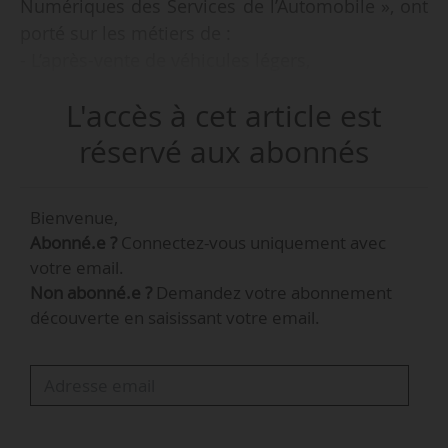
Numériques des Services de l’Automobile », ont
porté sur les métiers de :
- L’après-vente de véhicules légers,
- L’après-vente de véhicules industriels,
L'accès à cet article est
- La commercialisation de véhicules légers,
- Et les thématiques transverses (véhicules
réservé aux abonnés
autonomes, RGPD, data, etc.).
Bienvenue,
• Pendant ces travaux, 17 actions de formation
Abonné.e ?
Connectez-vous uniquement avec
(kit clé en main) ont été conçues et produites,
votre email.
afin d’accompagner les professionnels de la
Non abonné.e ?
Demandez votre abonnement
branche des services de l’Automobile face aux
découverte en saisissant votre email.
évolutions numériques.
• Une expérimentation de formation en
situation de travail dans le cadre d’un AFEST
associé à un parcours de VAE (validation des