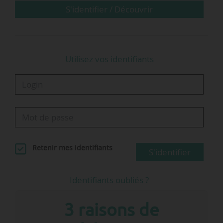
acquis par l’expérience) dans une entreprise du
S'identifier / Découvrir
secteur.
• Plus de 500 ressources pédagogiques
Utilisez vos identifiants
gratuites (tutos, fiches…
Retenir mes identifiants
S'identifier
Identifiants oubliés ?
3 raisons de