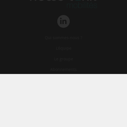
Qui sommes-nous ?
L‘équipe
Le groupe
Abonnements
Contact
Archives
CGA
Mentions légales
Confidentialité