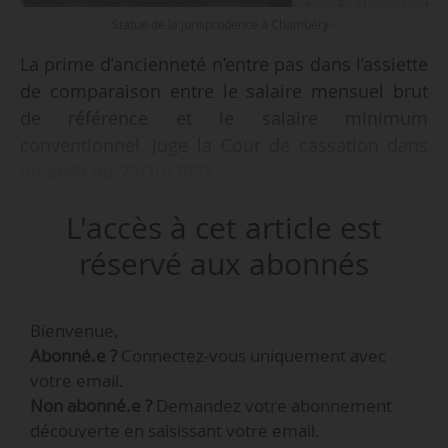
Statue de la jurisprudence à Chambéry -
La prime d’ancienneté n’entre pas dans l’assiette
de comparaison entre le salaire mensuel brut
de référence et le salaire minimum
conventionnel, juge la Cour de cassation dans
un arrêt du 25/10/2023.
L'accès à cet article est
• Un salarié est embauché en qualité d’adjoint
d’unité opérationnelle, statut cadre. Il saisit le
réservé aux abonnés
CPH afin d’obtenir, notamment, un rappel de
prime d’ancienneté.
Bienvenue,
Abonné.e ?
Connectez-vous uniquement avec
• La Cour d’appel rejette sa demande. Elle
votre email.
constate que la prime d’ancienneté n’est pas
Non abonné.e ?
Demandez votre abonnement
mentionnée sur les bulletins de paie, mais est
découverte en saisissant votre email.
directement intégrée au salaire de base. La