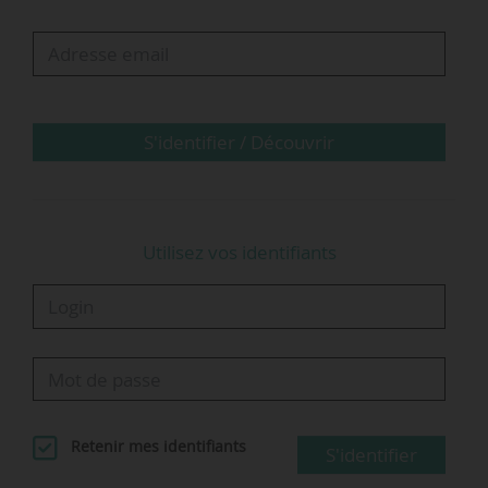
rémunération, perçue par le salarié après
intégration de la prime d’ancienneté, est
supérieure ou égale au salaire minimum
conventionnel. La Cour juge donc que le salarié
ne peut pas prétendre à un rappel de salaires
S'identifier / Découvrir
ou de primes.
• La Cour de cassation…
Utilisez vos identifiants
Retenir mes identifiants
S'identifier