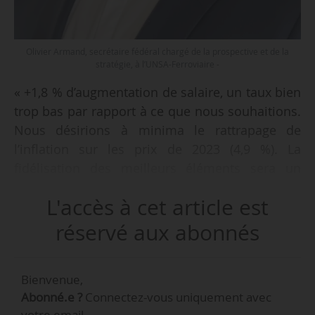
Olivier Armand, secrétaire fédéral chargé de la prospective et de la
stratégie, à l’UNSA-Ferroviaire -
« +1,8 % d’augmentation de salaire, un taux bien
trop bas par rapport à ce que nous souhaitions.
Nous désirions à minima le rattrapage de
l’inflation sur les prix de 2023 (4,9 %). La
fidélisation des meilleurs éléments sera un
enjeu majeur pour la SNCF. Je ne sais pas si la
L'accès à cet article est
SNCF en est bien consciente, mais si elle ne
reconnaît pas plus l’effort et l’investissement de
réservé aux abonnés
ses salariés par du “salaire” (et non par des
primes), il sera souvent plus intéressant d’aller
Bienvenue,
se vendre ailleurs », déclare Olivier
Abonné.e ?
Connectez-vous uniquement avec
Armand, secrétaire fédéral chargé de la
votre email.