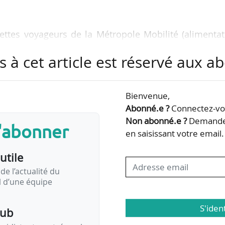
ecettes voyageurs de la Métropole Mobilité (alimenta
 recettes) pour la Métropole Aix-Marseille Provence ;
s à cet article est réservé aux 
la promotion du réseau Zou ! dans les gares routière
Bouches-du-Rhône) ;
 centrales PV et de bornes de recharge pour VE pour
Bienvenue,
ord Basse Terre (Guadeloupe).
Abonné.e ?
Connectez-vou
Non abonné.e ?
Demandez
s'abonner
-France Mobilités le 10/09/2023 concernant l’exploita
en saisissant votre email.
utile
de l’actualité du
il d’une équipe
S'iden
pub