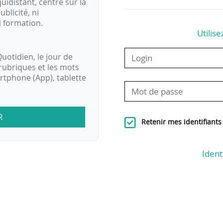
idistant, centré sur la
ublicité, ni
i formation.
Utilise
uotidien, le jour de
rubriques et les mots
artphone (App), tablette
R
Retenir mes identifiants
Ident