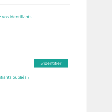
z vos identifiants
S'identifier
ifiants oubliés ?