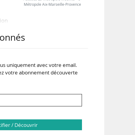
Métropole Aix-Marseille-Provence
tion
abonnés
s de
 la
s uniquement avec votre email.
 votre abonnement découverte
tion
tifier / Découvrir