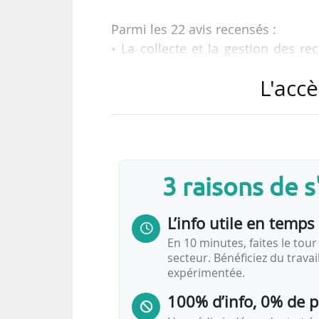
Parmi les 22 avis recensés :
• La collecte et la gestion des r
billetterie, collecte et analyse des
L'accè
• La gestion de la billetterie et 
Manosque et de Digne-les-Bains (
• Une AMO pour l’installation de
communauté d’agglomération du N
3 raisons de 
L’avis informatif publié par Île-de
du service de transport…
L’info utile en temps 
En 10 minutes, faites le tour 
secteur. Bénéficiez du trava
expérimentée.
100% d’info, 0% de 