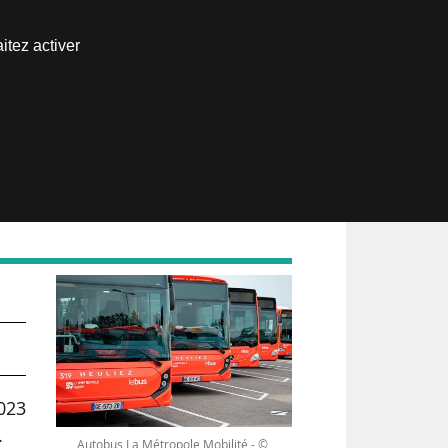
Nous joindre
itez activer
Espace abonné
du
2023
.
Autobus La Métropole Mobilité - ©