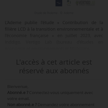
Etude de l’Ademe - © Ademe
L’Ademe publie l’étude « Contribution de la
filière LCD à la transition environnementale et à
l’économie française » en juillet 2023, avec
Inddigo, Vertigo Lab (bureau d’études en
économie et environnement) et Mobilians.
L'accès à cet article est
L’ambition de Mobilians à travers cette première
étude sectorielle est de donner de la visibilité à
réservé aux abonnés
la filière de LCD et d’évaluer objectivement son
impact économique et environnemental.
Bienvenue,
Abonné.e ?
Connectez-vous uniquement avec
votre email.
Non abonné.e ?
Demandez votre abonnement